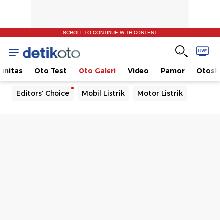
SCROLL TO CONTINUE WITH CONTENT
unitas
Oto Test
Oto Galeri
Video
Pamor
Otos
Editors' Choice
Mobil Listrik
Motor Listrik