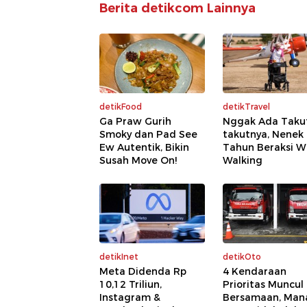
Berita detikcom Lainnya
detikFood
detikTravel
Ga Praw Gurih
Nggak Ada Taku
Smoky dan Pad See
takutnya, Nenek
Ew Autentik, Bikin
Tahun Beraksi W
Susah Move On!
Walking
detikInet
detikOto
Meta Didenda Rp
4 Kendaraan
10,12 Triliun,
Prioritas Muncul
Instagram &
Bersamaan, Man