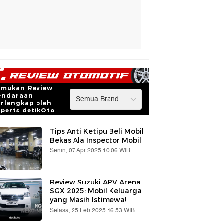
emukan Review
endaraan
erlengkap oleh
xperts detikOto
Tips Anti Ketipu Beli Mobil
Bekas Ala Inspector Mobil
Senin, 07 Apr 2025 10:06 WIB
Review Suzuki APV Arena
SGX 2025: Mobil Keluarga
yang Masih Istimewa!
Selasa, 25 Feb 2025 16:53 WIB