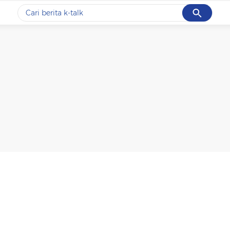
Cancel
Yang sedang ramai dicari
#1
data live draw sgp
#2
k-talk
#3
kebakaran
#4
prabowo
#5
gempa hari ini
Promoted
Terakhir yang dicari
Loading...