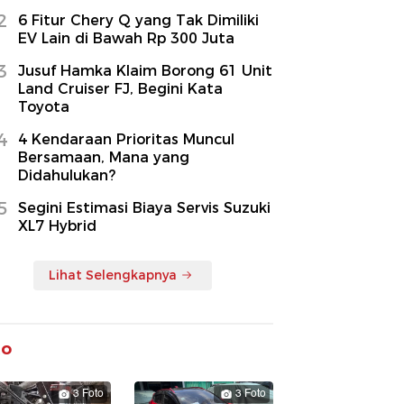
2
6 Fitur Chery Q yang Tak Dimiliki
EV Lain di Bawah Rp 300 Juta
3
Jusuf Hamka Klaim Borong 61 Unit
Land Cruiser FJ, Begini Kata
Toyota
4
4 Kendaraan Prioritas Muncul
Bersamaan, Mana yang
Didahulukan?
5
Segini Estimasi Biaya Servis Suzuki
XL7 Hybrid
Lihat Selengkapnya
to
3 Foto
3 Foto