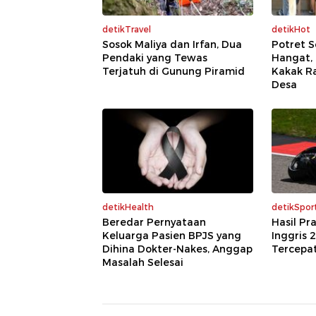
detikTravel
detikHot
Sosok Maliya dan Irfan, Dua
Potret 
Pendaki yang Tewas
Hangat,
Terjatuh di Gunung Piramid
Kakak Ra
Desa
detikHealth
detikSpor
Beredar Pernyataan
Hasil Pr
Keluarga Pasien BPJS yang
Inggris 
Dihina Dokter-Nakes, Anggap
Tercepa
Masalah Selesai