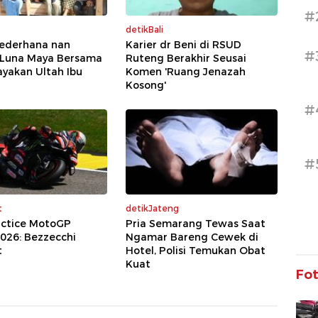
#
detikBali
Sederhana nan
Karier dr Beni di RSUD
#
 Luna Maya Bersama
Ruteng Berakhir Seusai
yakan Ultah Ibu
Komen 'Ruang Jenazah
Kosong'
#
#
t
detikJateng
actice MotoGP
Pria Semarang Tewas Saat
2026: Bezzecchi
Ngamar Bareng Cewek di
t
Hotel, Polisi Temukan Obat
Kuat
Fo