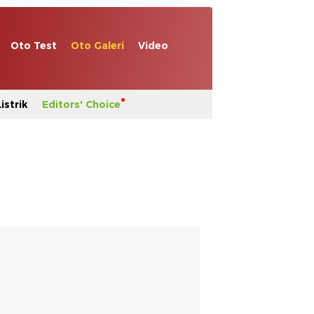
Oto Test
Oto Galeri
Video
istrik
Editors' Choice