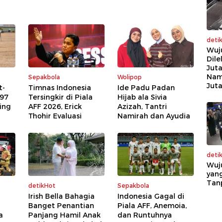
deti
Wuj
Dile
Juta
Nam
Sepakbola
Wolipop
Jut
t-
Timnas Indonesia
Ide Padu Padan
 97
Tersingkir di Piala
Hijab ala Sivia
ing
AFF 2026, Erick
Azizah, Tantri
Thohir Evaluasi
Namirah dan Ayudia
deti
Wuj
yang
Tan
detikHot
Sepakbola
Irish Bella Bahagia
Indonesia Gagal di
Banget Penantian
Piala AFF, Anemoia,
a
Panjang Hamil Anak
dan Runtuhnya