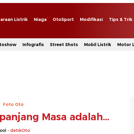
araan Listrik
Niaga
OtoSport
Modifikasi
Tips & Trik
toshow
Infografis
Street Shots
Mobil Listrik
Motor L
Foto Oto
panjang Masa adalah...
ool -
detikOto