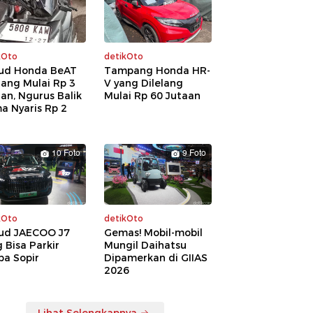
kOto
detikOto
ud Honda BeAT
Tampang Honda HR-
lang Mulai Rp 3
V yang Dilelang
an, Ngurus Balik
Mulai Rp 60 Jutaan
a Nyaris Rp 2
a
10 Foto
9 Foto
kOto
detikOto
ud JAECOO J7
Gemas! Mobil-mobil
 Bisa Parkir
Mungil Daihatsu
pa Sopir
Dipamerkan di GIIAS
2026
Lihat Selengkapnya