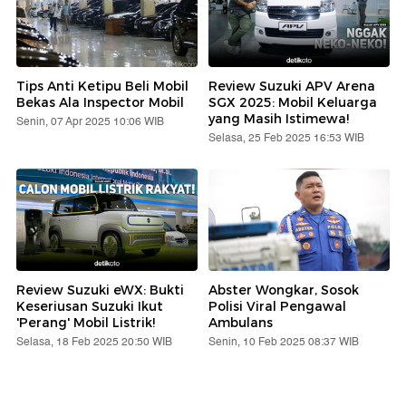
Review Suzuki eWX: Bukti
Abster Wongkar, Sosok
Keseriusan Suzuki Ikut
Polisi Viral Pengawal
'Perang' Mobil Listrik!
Ambulans
Selasa, 18 Feb 2025 20:50 WIB
Senin, 10 Feb 2025 08:37 WIB
Berita Terpopuler
#1
Mitsubishi Pajero Lahir Kembali, Bakal Jadi
Mobil Off-road Sejati
#2
Tantang Hilux-Triton, Nissan Navara PRO-4X
Dijual Rp 695 Juta