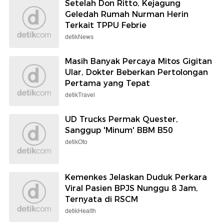
UD Trucks Permak Quester,
Sanggup 'Minum' BBM B50
detikOto
Kemenkes Jelaskan Duduk Perkara
Viral Pasien BPJS Nunggu 8 Jam,
Ternyata di RSCM
detikHealth
Elon Musk Bakal Bangun Pabrik di
Bulan, Optimis dalam Waktu Dekat
detikInet
Hangat Gurih Mesua Siram Claypot
yang Jadi Incaran di Depok
detikFood