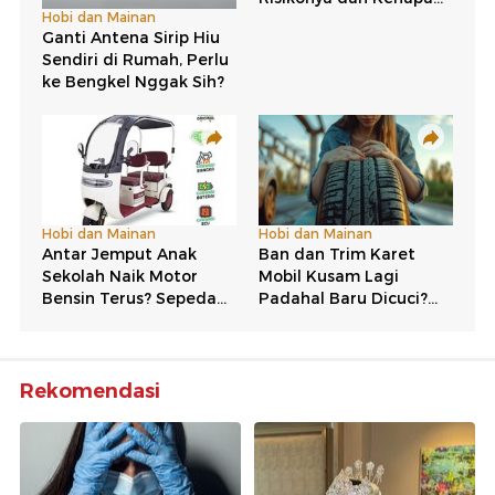
Rekomendasi
detikHealth
Wolipop
RS Sardjito Setop Praktik
8 Potret Pernikahan Cucu
Mahasiswi PPDS Viral
Megawati, Makeup
Nyinyir ke Pasien BPJS
Hollywood Flawless Bikin
Yurizal
Pangling