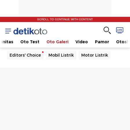
SCROLL TO CONTINUE WITH CONTENT
unitas
Oto Test
Oto Galeri
Video
Pamor
Otos
Editors' Choice
Mobil Listrik
Motor Listrik