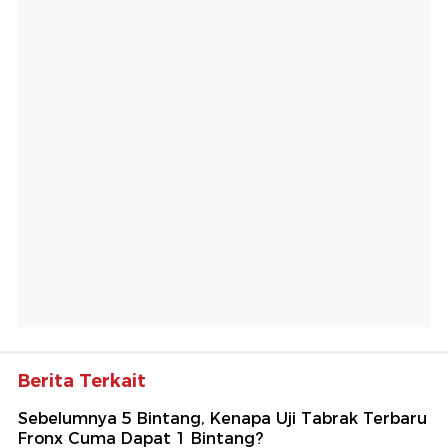
Berita Terkait
Sebelumnya 5 Bintang, Kenapa Uji Tabrak Terbaru
Fronx Cuma Dapat 1 Bintang?
Detik-detik Mobil China Jetour T2 Dites Tabrak,
Begini Hasilnya
Fitur Safety Penting Disunat, Status Bintang 5 Uji
Tabrak Mobil Ini Dicabut
Uji Tabrak Mobil Chery Depan-Belakang, Masih
Aman?