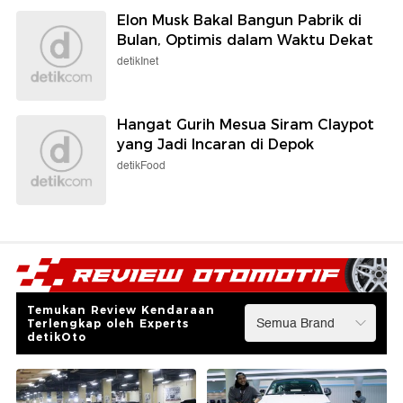
Temukan Review Kendaraan
Terlengkap oleh Experts
detikOto
Tips Anti Ketipu Beli Mobil
Review Suzuki APV Arena
Bekas Ala Inspector Mobil
SGX 2025: Mobil Keluarga
yang Masih Istimewa!
Senin, 07 Apr 2025 10:06 WIB
Selasa, 25 Feb 2025 16:53 WIB