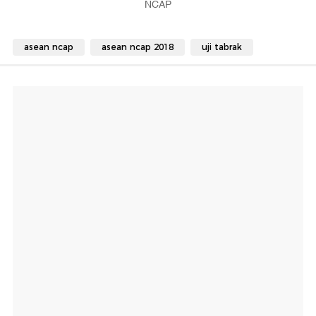
NCAP
asean ncap
asean ncap 2018
uji tabrak