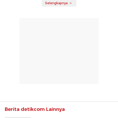
Berita detikcom Lainnya
Setelah Don Ritto, Kejagung
Geledah Rumah Nurman Herin
Terkait TPPU Febrie
detikNews
Masih Banyak Percaya Mitos Gigitan
Ular, Dokter Beberkan Pertolongan
Pertama yang Tepat
detikTravel