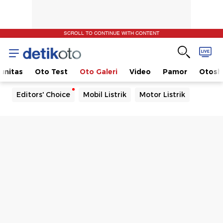
SCROLL TO CONTINUE WITH CONTENT
unitas
Oto Test
Oto Galeri
Video
Pamor
Otos
Editors' Choice
Mobil Listrik
Motor Listrik