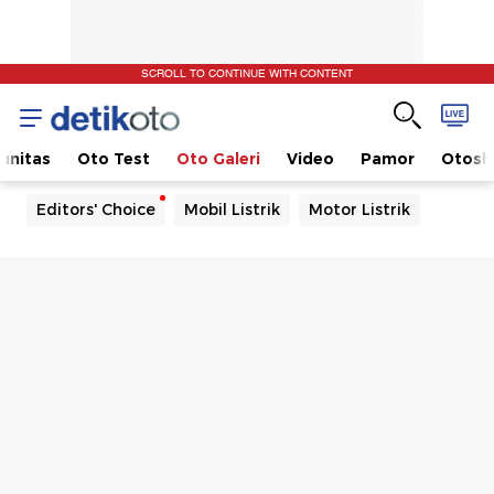
SCROLL TO CONTINUE WITH CONTENT
unitas
Oto Test
Oto Galeri
Video
Pamor
Otos
Editors' Choice
Mobil Listrik
Motor Listrik