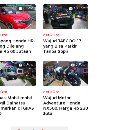
3 Foto
10 Foto
kOto
detikOto
pang Honda HR-
Wujud JAECOO J7
ng Dilelang
yang Bisa Parkir
i Rp 60 Jutaan
Tanpa Sopir
9 Foto
7 Foto
kOto
detikOto
as! Mobil-mobil
Wujud Motor
gil Daihatsu
Adventure Honda
amerkan di GIIAS
NX500, Harga Rp 230
6
Juta