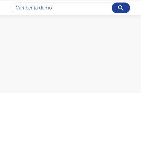
Cancel
Yang sedang ramai dicari
#1
piala presiden 2026
#2
prabowo
#3
gempa hari ini
#4
demo
#5
iran
Promoted
Terakhir yang dicari
Loading...