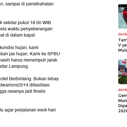
n, sampai di peristirahatan
 sekitar pukul 18.00 WIB.
-sela waktu penyeberangan
hat di dalam kapal.
deti
Tam
V ya
ondisi hujan, kami
Mula
kan jas hujan. Kami ke SPBU
masih harus menempuh jarak
andar Lampung.
otel Berbintang. Bukan lebay
warriors2014 difasilitasi
deti
a rasanya jadi finalis
Gem
Mun
Dip
lu agar perjalanan esok hari
202