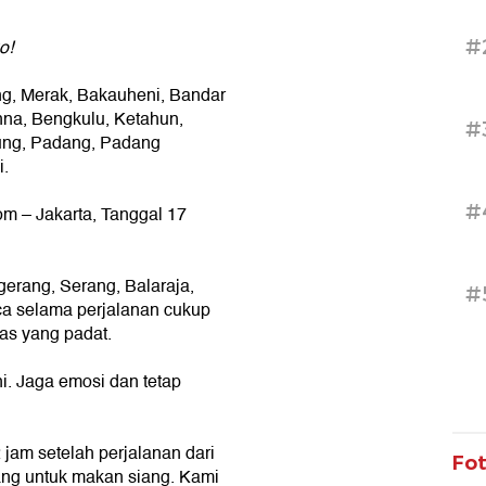
#
o!
ang, Merak, Bakauheni, Bandar
nna, Bengkulu, Ketahun,
#
ung, Padang, Padang
i.
#
om – Jakarta, Tanggal 17
erang, Serang, Balaraja,
#
a selama perjalanan cukup
tas yang padat.
ni. Jaga emosi dan tetap
2 jam setelah perjalanan dari
Fo
rang untuk makan siang. Kami