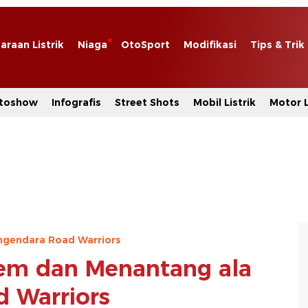
araan Listrik
Niaga
OtoSport
Modifikasi
Tips & Trik
toshow
Infografis
Street Shots
Mobil Listrik
Motor L
ngendara Road Warriors
rem dan Menantang ala
 Warriors