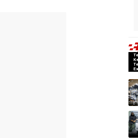
T
K
T
E