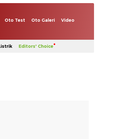
Oto Test
Oto Galeri
Video
istrik
Editors' Choice