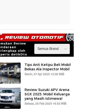
emukan Review
endaraan
erlengkap oleh
xperts detikOto
Tips Anti Ketipu Beli Mobil
Bekas Ala Inspector Mobil
Senin, 07 Apr 2025 10:06 WIB
Review Suzuki APV Arena
SGX 2025: Mobil Keluarga
yang Masih Istimewa!
Selasa, 25 Feb 2025 16:53 WIB