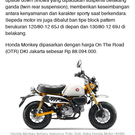
upside down Showa yang dipadukan suspensi belakang
ganda (twin rear suspension), memberikan keseimbangan
antara kenyamanan dan karakter sporty saat berkendara.
Sepeda motor ini juga dibalut ban tipe block pattern
berukuran 120/80-12 65J di depan dan 130/80-12 69J di
belakang.
Honda Monkey dipasarkan dengan harga On The Road
(OTR) DKI Jakarta sebesar Rp 88.094.000.
Honda Monkey terbaru meluncur Foto: Dok. Astra Honda Motor (AHM)