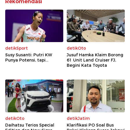
Rekomendasi
detikSport
detikOto
Susy Susanti: Putri KW
Jusuf Hamka Klaim Borong
Punya Potensi, tapi...
61 Unit Land Cruiser FJ,
Begini Kata Toyota
detikOto
detikJatim
Daihatsu Terios Special
Klarifikasi PO Soal Bus