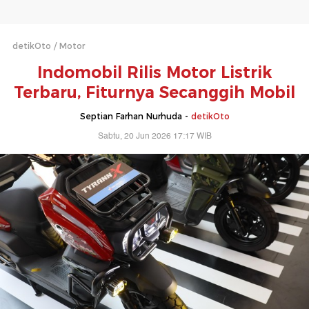
detikOto
Motor
Indomobil Rilis Motor Listrik
Terbaru, Fiturnya Secanggih Mobil
Septian Farhan Nurhuda -
detikOto
Sabtu, 20 Jun 2026 17:17 WIB