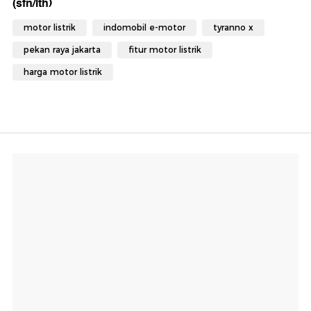
(sfn/lth)
motor listrik
indomobil e-motor
tyranno x
pekan raya jakarta
fitur motor listrik
harga motor listrik