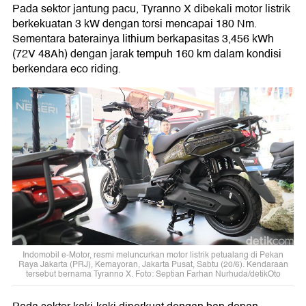
Pada sektor jantung pacu, Tyranno X dibekali motor listrik
berkekuatan 3 kW dengan torsi mencapai 180 Nm.
Sementara baterainya lithium berkapasitas 3,456 kWh
(72V 48Ah) dengan jarak tempuh 160 km dalam kondisi
berkendara eco riding.
Indomobil e-Motor, resmi meluncurkan motor listrik petualang di Pekan
Raya Jakarta (PRJ), Kemayoran, Jakarta Pusat, Sabtu (20/6). Kendaraan
tersebut bernama Tyranno X. Foto: Septian Farhan Nurhuda/detikOto