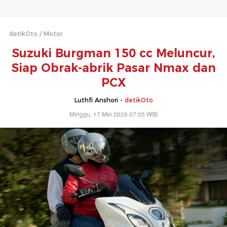
detikOto
Motor
Suzuki Burgman 150 cc Meluncur,
Siap Obrak-abrik Pasar Nmax dan
PCX
Luthfi Anshori -
detikOto
Minggu, 17 Mei 2026 07:05 WIB