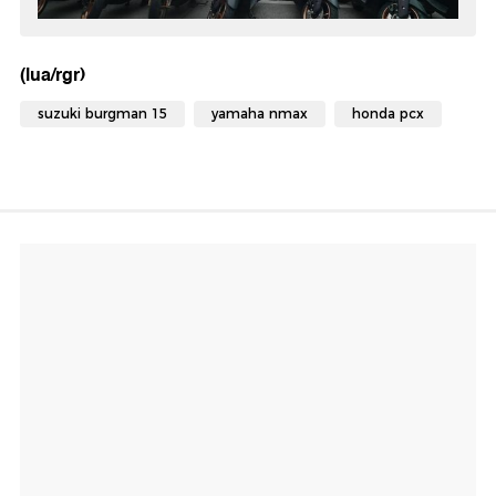
(lua/rgr)
suzuki burgman 15
yamaha nmax
honda pcx