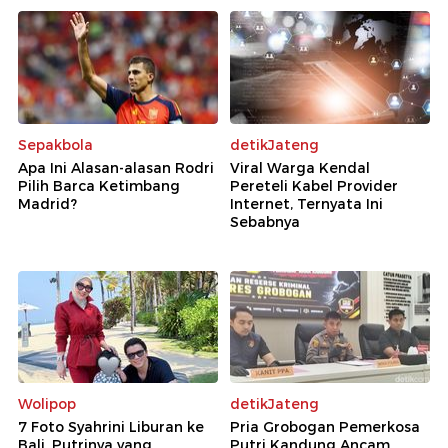
Sepakbola
detikJateng
Apa Ini Alasan-alasan Rodri
Viral Warga Kendal
Pilih Barca Ketimbang
Pereteli Kabel Provider
Madrid?
Internet, Ternyata Ini
Sebabnya
Wolipop
detikJateng
7 Foto Syahrini Liburan ke
Pria Grobogan Pemerkosa
Bali, Putrinya yang
Putri Kandung Ancam