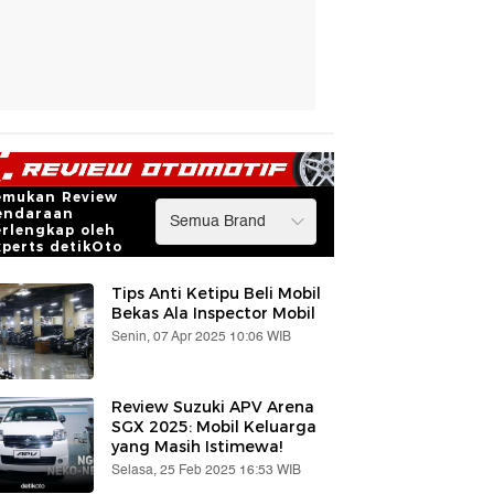
emukan Review
endaraan
erlengkap oleh
xperts detikOto
Tips Anti Ketipu Beli Mobil
Bekas Ala Inspector Mobil
Senin, 07 Apr 2025 10:06 WIB
Review Suzuki APV Arena
SGX 2025: Mobil Keluarga
yang Masih Istimewa!
Selasa, 25 Feb 2025 16:53 WIB