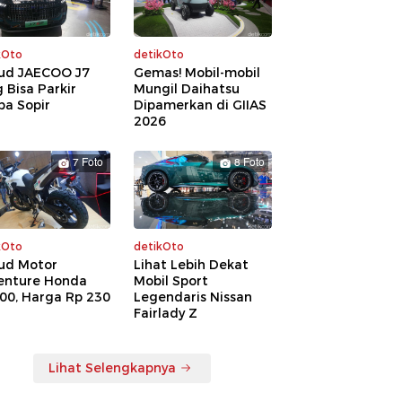
kOto
detikOto
ud JAECOO J7
Gemas! Mobil-mobil
 Bisa Parkir
Mungil Daihatsu
pa Sopir
Dipamerkan di GIIAS
2026
7 Foto
8 Foto
kOto
detikOto
ud Motor
Lihat Lebih Dekat
enture Honda
Mobil Sport
00, Harga Rp 230
Legendaris Nissan
a
Fairlady Z
Lihat Selengkapnya