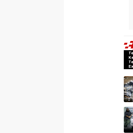
T
K
T
E