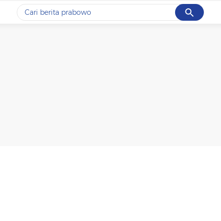
Cancel
Yang sedang ramai dicari
#1
gempa hari ini
#2
gempa
#3
iran
#4
demo
#5
prabowo
Promoted
Terakhir yang dicari
Loading...