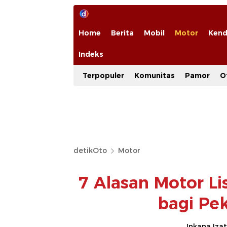
Home
Berita
Mobil
Motor
Kend
Indeks
Terpopuler
Komunitas
Pamor
O
detikOto
Motor
7 Alasan Motor Lis
bagi Pe
Inkana Izat