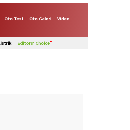
Oto Test
Oto Galeri
Video
istrik
Editors' Choice