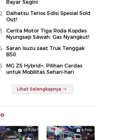
Bayar Segini
2
Daihatsu Terios Edisi Spesial Sold
Out!
3
Cerita Motor Tiga Roda Kopdes
Nyungsep Sawah: Gas Nyangkut!
4
Saran Isuzu saat Truk Tenggak
B50
5
MG ZS Hybrid+, Pilihan Cerdas
untuk Mobilitas Sehari-hari
Lihat Selengkapnya
to
10 Foto
9 Foto