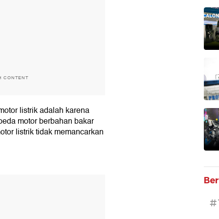
H CONTENT
otor listrik adalah karena
epeda motor berbahan bakar
tor listrik tidak memancarkan
Ber
T
#