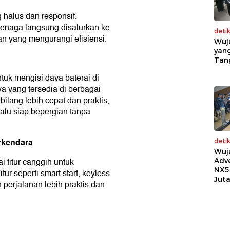
g halus dan responsif.
a tenaga langsung disalurkan ke
deti
n yang mengurangi efisiensi.
Wuj
yang
Tan
tuk mengisi daya baterai di
a yang tersedia di berbagai
bilang lebih cepat dan praktis,
lalu siap bepergian tanpa
rkendara
deti
Wuj
i fitur canggih untuk
Adv
NX5
 seperti smart start, keyless
Jut
 perjalanan lebih praktis dan