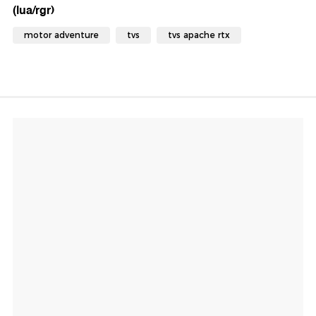
(lua/rgr)
motor adventure
tvs
tvs apache rtx