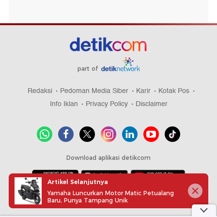
part of
Redaksi
Pedoman Media Siber
Karir
Kotak Pos
Info Iklan
Privacy Policy
Disclaimer
Download aplikasi detikcom
Artikel Selanjutnya
Yamaha Luncurkan Motor Matic Petualang
Copyright @ 2026 detikcom, All right reserved
Baru, Punya Tampang Unik