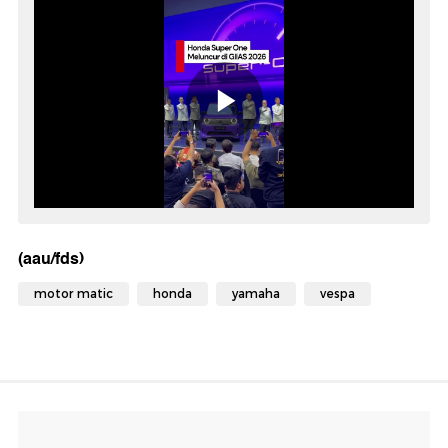
(aau/fds)
motor matic
honda
yamaha
vespa