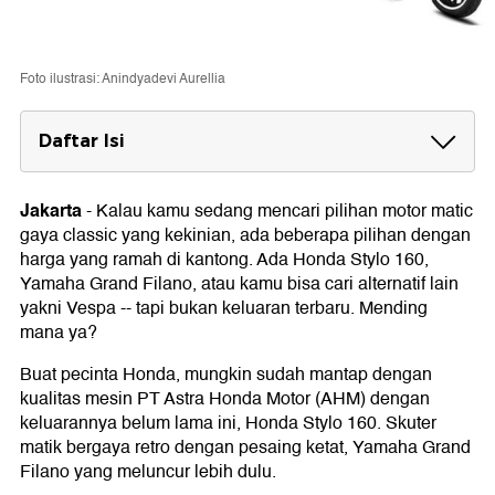
Foto ilustrasi: Anindyadevi Aurellia
Daftar Isi
Perbandingan Spesifikasi Desain
Jakarta
-
Kalau kamu sedang mencari pilihan motor matic
Perbandingan Spesifikasi Fitur
gaya classic yang kekinian, ada beberapa pilihan dengan
Perbandingan Spesifikasi Mesin
harga yang ramah di kantong. Ada Honda Stylo 160,
Yamaha Grand Filano, atau kamu bisa cari alternatif lain
Perbandingan Spesifikasi Harga
yakni Vespa -- tapi bukan keluaran terbaru. Mending
mana ya?
Buat pecinta Honda, mungkin sudah mantap dengan
kualitas mesin PT Astra Honda Motor (AHM) dengan
keluarannya belum lama ini, Honda Stylo 160. Skuter
matik bergaya retro dengan pesaing ketat, Yamaha Grand
Filano yang meluncur lebih dulu.