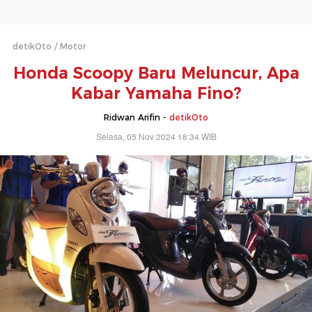
detikOto
Motor
Honda Scoopy Baru Meluncur, Apa
Kabar Yamaha Fino?
Ridwan Arifin -
detikOto
Selasa, 05 Nov 2024 18:34 WIB