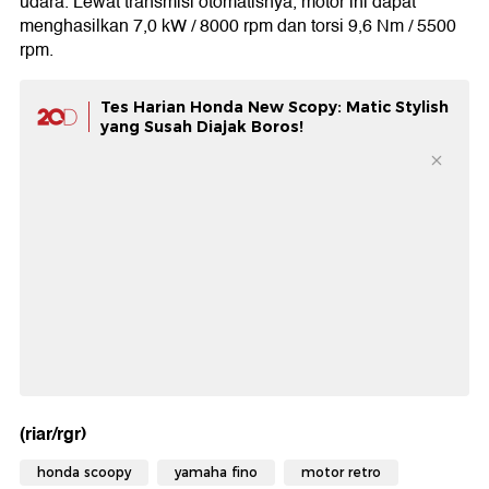
udara. Lewat transmisi otomatisnya, motor ini dapat
menghasilkan 7,0 kW / 8000 rpm dan torsi 9,6 Nm / 5500
rpm.
Tes Harian Honda New Scopy: Matic Stylish
yang Susah Diajak Boros!
(riar/rgr)
honda scoopy
yamaha fino
motor retro