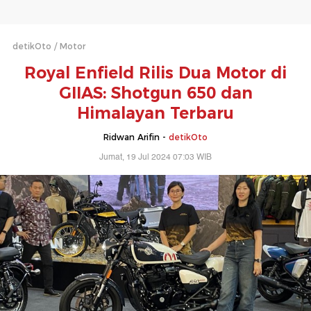
detikOto
Motor
Royal Enfield Rilis Dua Motor di
GIIAS: Shotgun 650 dan
Himalayan Terbaru
Ridwan Arifin -
detikOto
Jumat, 19 Jul 2024 07:03 WIB