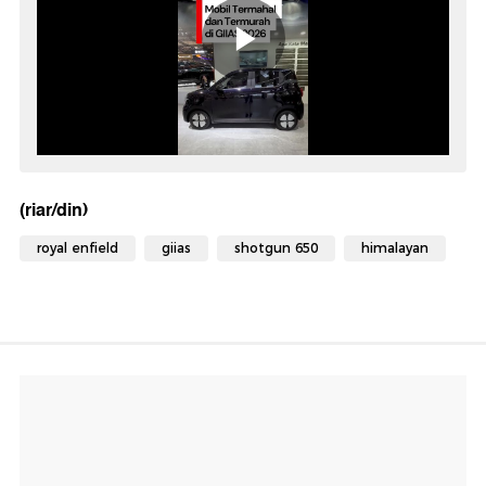
(riar/din)
royal enfield
giias
shotgun 650
himalayan