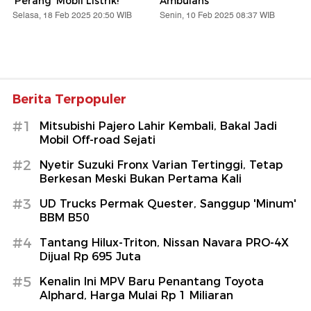
'Perang' Mobil Listrik!
Ambulans
Selasa, 18 Feb 2025 20:50 WIB
Senin, 10 Feb 2025 08:37 WIB
Berita Terpopuler
#1
Mitsubishi Pajero Lahir Kembali, Bakal Jadi
Mobil Off-road Sejati
#2
Nyetir Suzuki Fronx Varian Tertinggi, Tetap
Berkesan Meski Bukan Pertama Kali
#3
UD Trucks Permak Quester, Sanggup 'Minum'
BBM B50
#4
Tantang Hilux-Triton, Nissan Navara PRO-4X
Dijual Rp 695 Juta
#5
Kenalin Ini MPV Baru Penantang Toyota
Alphard, Harga Mulai Rp 1 Miliaran