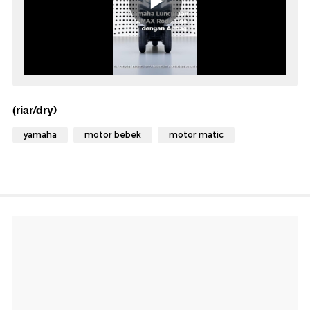
(riar/dry)
yamaha
motor bebek
motor matic