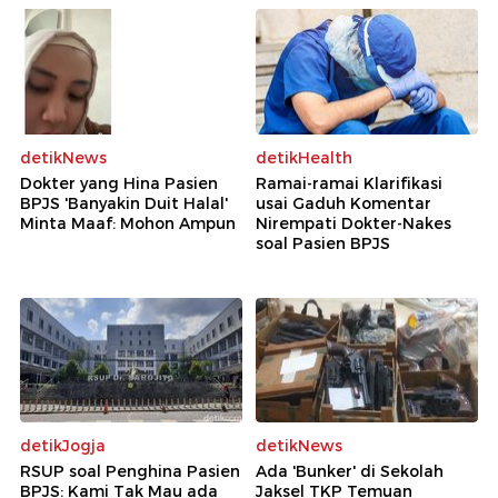
detikNews
detikHealth
Dokter yang Hina Pasien
Ramai-ramai Klarifikasi
BPJS 'Banyakin Duit Halal'
usai Gaduh Komentar
Minta Maaf: Mohon Ampun
Nirempati Dokter-Nakes
soal Pasien BPJS
detikJogja
detikNews
RSUP soal Penghina Pasien
Ada 'Bunker' di Sekolah
BPJS: Kami Tak Mau ada
Jaksel TKP Temuan