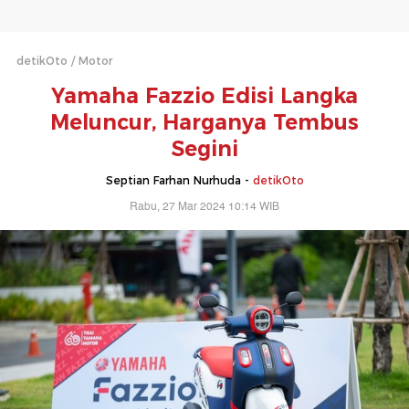
detikOto
Motor
Yamaha Fazzio Edisi Langka
Meluncur, Harganya Tembus
Segini
Septian Farhan Nurhuda -
detikOto
Rabu, 27 Mar 2024 10:14 WIB