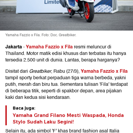
Yamaha Fazzio x Fila. Foto: Doc. Greatbiker.
Jakarta
Yamaha Fazzio x Fila
-
resmi meluncur di
Thailand. Motor matik edisi khusus dan terbatas itu hanya
tersedia 2.500 unit di dunia. Lantas, berapa harganya?
Yamaha Fazzio x Fila
Disitat dari
Greatbiker
, Rabu (27/3),
tampil sporty berkat perpaduan tiga warna berbeda, yakni
putih, merah dan biru tua. Sementara tulisan 'Fila' terdapat
di beberapa titik, seperti di spakbor depan, area pijakan
kaki dan kedua sisi kendaraan.
Baca juga:
Yamaha Grand Filano Mesti Waspada, Honda
Stylo Sudah Laku Segini!
Selain itu, ada simbol 'F' khas brand fashion asal Italia