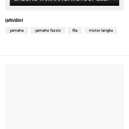
(sfn/din)
yamaha
yamaha fazzio
fila
motor langka