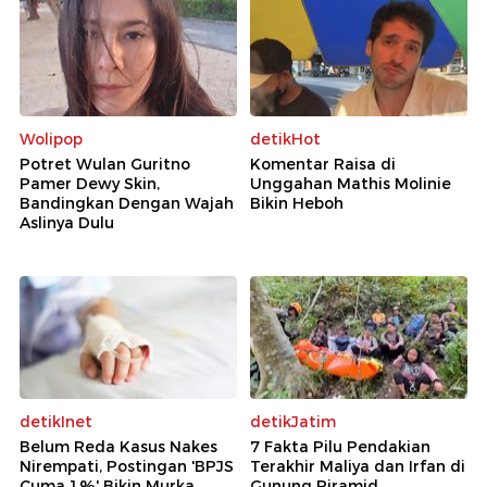
Wolipop
detikHot
Potret Wulan Guritno
Komentar Raisa di
Pamer Dewy Skin,
Unggahan Mathis Molinie
Bandingkan Dengan Wajah
Bikin Heboh
Aslinya Dulu
detikInet
detikJatim
Belum Reda Kasus Nakes
7 Fakta Pilu Pendakian
Nirempati, Postingan 'BPJS
Terakhir Maliya dan Irfan di
Cuma 1%' Bikin Murka
Gunung Piramid