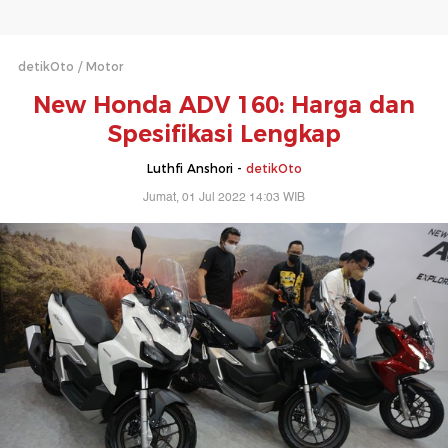
detikOto
Motor
New Honda ADV 160: Harga dan
Spesifikasi Lengkap
Luthfi Anshori -
detikOto
Jumat, 01 Jul 2022 14:03 WIB