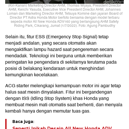
(Kiri-Kanan) Marketing Director AHM, Thomas Wijaya, President Director
AHM, Keiichi Yasuda, Executive Vice President Director AHM, Johannes
Loman dan Marketing Director AHM, Tetsuya Komine dan jajaran Board of
Director PT Astra Honda Motor berfoto bersama dengan model terbaru
sepeda motor All New Honda ADV160 yang berlangsung AHM Safety
Riding Park, Cikarang, Jumat (1/7/2022). Foto: Agung Pambudhy
Selain itu, fitur ESS (Emergency Stop Signal) tetap
menjadi andalan, yang secara otomatis akan
mengaktifkan lampu hazard saat pengereman secara
mendadak. Teknologi ini berguna untuk memberikan
peringatan ke pengendara di sekitarnya terutama pada
posisi di belakang kendaraan untuk menghindari
kemungkinan kecelakaan.
ACG starter melengkapi kemampuan motor ini agar tetap
halus saat mesin dinyalakan. Fitur ini bergandengan
dengan ISS (Idling Stop System) khas Honda yang
membuat mesin mati otomatis saat berhenti, dan menyala
kembali hanya dengan memutar tuas gas.
Baca juga:
Seperti Inikah Desain All New Honda ADV