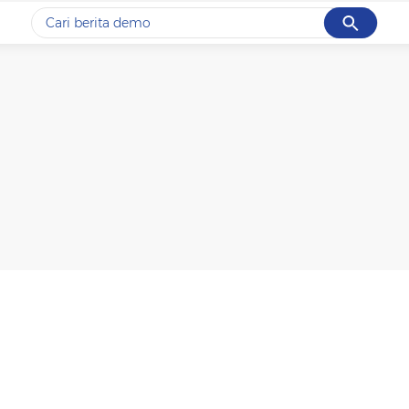
Cancel
Yang sedang ramai dicari
#1
gempa hari ini
#2
demo
#3
gempa
#4
iran
#5
prabowo
Promoted
Terakhir yang dicari
Loading...