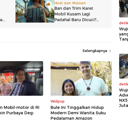
deti
Wuj
yang
Tan
Selengkapnya
deti
Wuj
Adv
NX5
Wolipop
Jut
n Mobil-motor di RI
Bule Ini Tinggalkan Hidup
kin Purbaya Deg-
Modern Demi Wanita Suku
Pedalaman Amazon