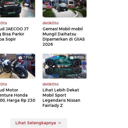
kOto
detikOto
ud JAECOO J7
Gemas! Mobil-mobil
 Bisa Parkir
Mungil Daihatsu
pa Sopir
Dipamerkan di GIIAS
2026
7 Foto
8 Foto
kOto
detikOto
ud Motor
Lihat Lebih Dekat
enture Honda
Mobil Sport
00, Harga Rp 230
Legendaris Nissan
a
Fairlady Z
Lihat Selengkapnya