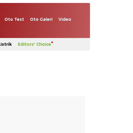
Oto Test
Oto Galeri
Video
istrik
Editors' Choice