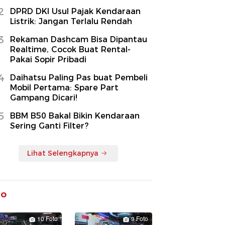
2
DPRD DKI Usul Pajak Kendaraan
Listrik: Jangan Terlalu Rendah
3
Rekaman Dashcam Bisa Dipantau
Realtime, Cocok Buat Rental-
Pakai Sopir Pribadi
4
Daihatsu Paling Pas buat Pembeli
Mobil Pertama: Spare Part
Gampang Dicari!
5
BBM B50 Bakal Bikin Kendaraan
Sering Ganti Filter?
Lihat Selengkapnya
to
10 Foto
9 Foto