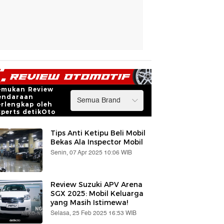
emukan Review
endaraan
erlengkap oleh
xperts detikOto
Tips Anti Ketipu Beli Mobil
Bekas Ala Inspector Mobil
Senin, 07 Apr 2025 10:06 WIB
Review Suzuki APV Arena
SGX 2025: Mobil Keluarga
yang Masih Istimewa!
Selasa, 25 Feb 2025 16:53 WIB