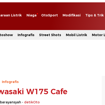
araan Listrik
Niaga
OtoSport
Modifikasi
Tips & Trik
toshow
Infografis
Street Shots
Mobil Listrik
Motor L
Infografis
awasaki W175 Cafe
barayansyah -
detikOto