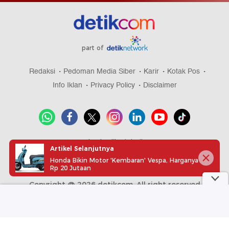
part of
Redaksi
Pedoman Media Siber
Karir
Kotak Pos
Info Iklan
Privacy Policy
Disclaimer
Download aplikasi detikcom
Artikel Selanjutnya
Honda Bikin Motor 'Kembaran' Vespa, Harganya
Rp 20 Jutaan
Copyright @ 2026 detikcom, All right reserved