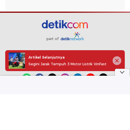
part of
Redaksi
Pedoman Media Siber
Karir
Kotak Pos
Artikel Selanjutnya
Info Iklan
Privacy Policy
Disclaimer
Segini Jarak Tempuh 3 Motor Listrik VinFast
Download aplikasi detikcom
Copyright @ 2026 detikcom, All right reserved