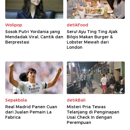
Wolipop
detikFood
Sosok Putri Yordania yang
Seru! Ayu Ting Ting Ajak
Mendadak Viral, Cantik dan
Bilqis Makan Burger &
Berprestasi
Lobster Mewah dari
London
Sepakbola
detikBali
Real Madrid Panen Cuan
Misteri Pria Tewas
dari Jualan Pemain La
Telanjang di Penginapan
Fabrica
Usai Check In dengan
Perempuan