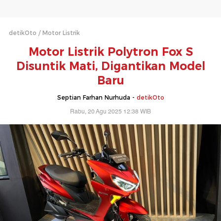
detikOto
Motor Listrik
Motor Listrik Polytron Fox S
Disuntik Mati, Digantikan Model
Baru
Septian Farhan Nurhuda -
detikOto
Rabu, 20 Agu 2025 12:38 WIB