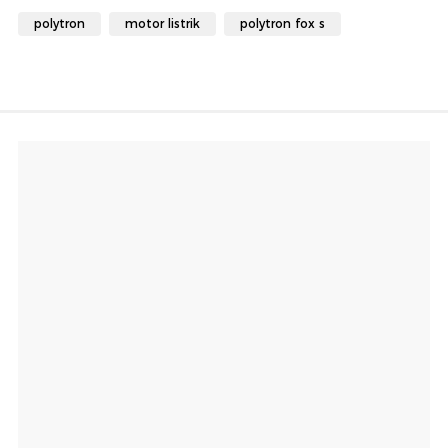
polytron
motor listrik
polytron fox s