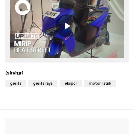
(sfn/rgr)
gesits
gesits raya
ekspor
motor listrik