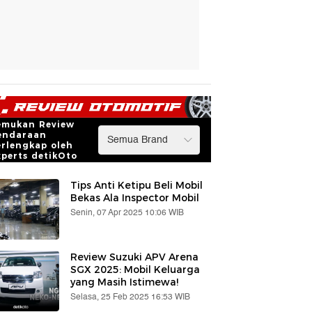
emukan Review
endaraan
erlengkap oleh
xperts detikOto
Tips Anti Ketipu Beli Mobil
Bekas Ala Inspector Mobil
Senin, 07 Apr 2025 10:06 WIB
Review Suzuki APV Arena
SGX 2025: Mobil Keluarga
yang Masih Istimewa!
Selasa, 25 Feb 2025 16:53 WIB