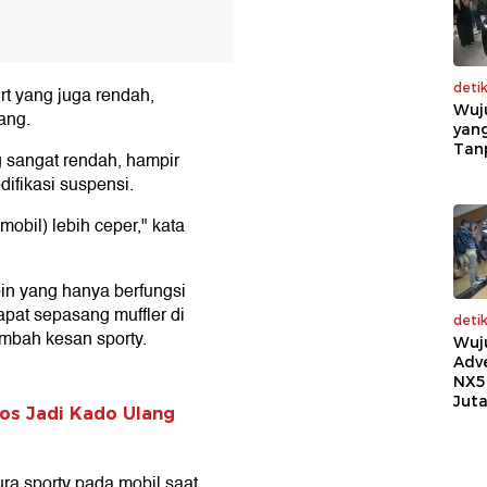
deti
rt yang juga rendah,
Wuj
ang.
yang
Tan
g sangat rendah, hampir
ifikasi suspensi.
mobil) lebih ceper," kata
bin yang hanya berfungsi
apat sepasang muffler di
deti
mbah kesan sporty.
Wuj
Adv
NX5
Jut
os Jadi Kado Ulang
ra sporty pada mobil saat