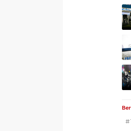
Ber
#