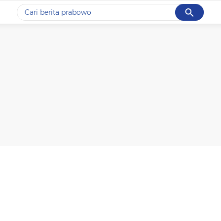
Cancel
Yang sedang ramai dicari
#1
gempa hari ini
#2
gempa
#3
prabowo
#4
iran
#5
demo
Promoted
Terakhir yang dicari
Loading...