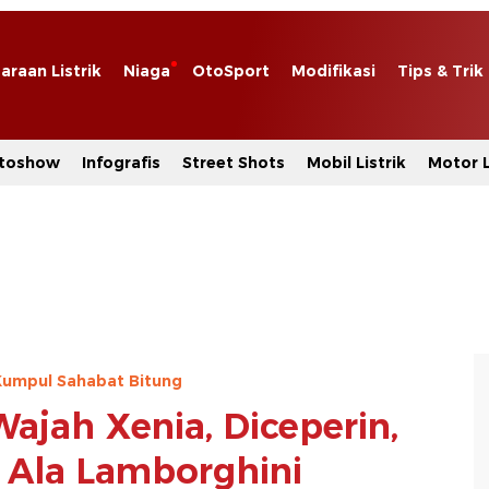
araan Listrik
Niaga
OtoSport
Modifikasi
Tips & Trik
toshow
Infografis
Street Shots
Mobil Listrik
Motor L
Kumpul Sahabat Bitung
ajah Xenia, Diceperin,
u Ala Lamborghini