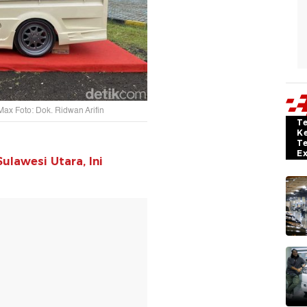
ax Foto: Dok. Ridwan Arifin
T
K
T
E
ulawesi Utara, Ini