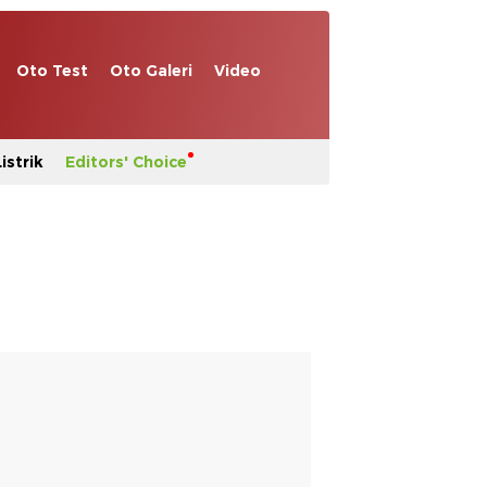
Oto Test
Oto Galeri
Video
istrik
Editors' Choice