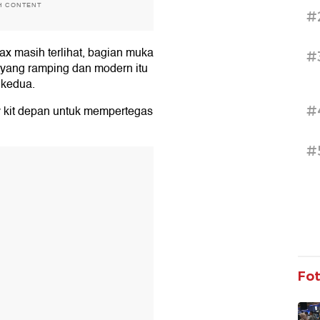
H CONTENT
#
x masih terlihat, bagian muka
#
 yang ramping dan modern itu
 kedua.
#
y kit depan untuk mempertegas
#
T
Fo