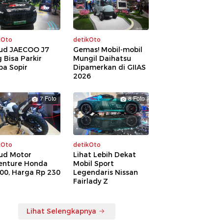
kOto
detikOto
ud JAECOO J7
Gemas! Mobil-mobil
 Bisa Parkir
Mungil Daihatsu
pa Sopir
Dipamerkan di GIIAS
2026
7 Foto
8 Foto
kOto
detikOto
ud Motor
Lihat Lebih Dekat
enture Honda
Mobil Sport
00, Harga Rp 230
Legendaris Nissan
a
Fairlady Z
Lihat Selengkapnya