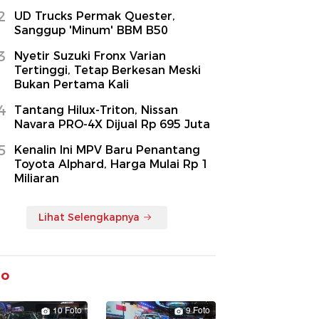
2
UD Trucks Permak Quester,
Sanggup 'Minum' BBM B50
3
Nyetir Suzuki Fronx Varian
Tertinggi, Tetap Berkesan Meski
Bukan Pertama Kali
4
Tantang Hilux-Triton, Nissan
Navara PRO-4X Dijual Rp 695 Juta
5
Kenalin Ini MPV Baru Penantang
Toyota Alphard, Harga Mulai Rp 1
Miliaran
Lihat Selengkapnya
to
10 Foto
9 Foto