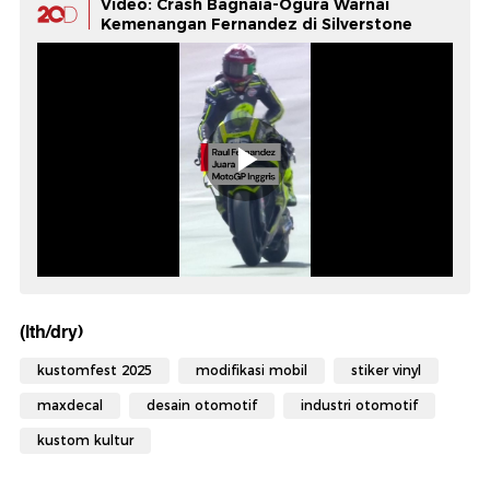
Video: Crash Bagnaia-Ogura Warnai
Kemenangan Fernandez di Silverstone
(lth/dry)
kustomfest 2025
modifikasi mobil
stiker vinyl
maxdecal
desain otomotif
industri otomotif
kustom kultur