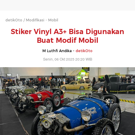
detikOto
Modifikasi - Mobil
Stiker Vinyl A3+ Bisa Digunakan
Buat Modif Mobil
M Luthfi Andika -
detikOto
Senin, 06 Okt 2025 20:20 WIB