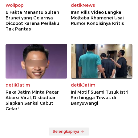
Wolipop
detikNews
6 Fakta Menantu Sultan
Iran Rilis Video Langka
Brunei yang Gelarnya
Mojtaba Khamenei Usai
Dicopot karena Perilaku
Rumor Kondisinya Kritis
Tak Pantas
detikJatim
detikJatim
Raka Jatim Minta Pacar
Ini Motif Suami Tusuk Istri
Aborsi Viral, Disbudpar
Siri hingga Tewas di
Siapkan Sanksi Cabut
Banyuwangi
Gelar!
Selengkapnya