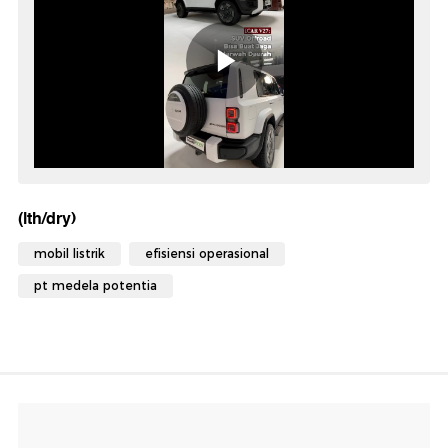
(lth/dry)
mobil listrik
efisiensi operasional
pt medela potentia