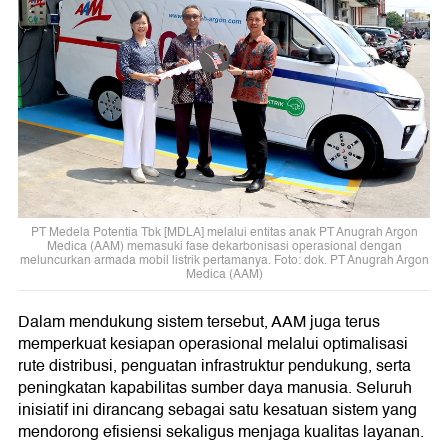
PT Medela Potentia Tbk [MDLA] melalui entitas anak PT Anugrah Argon
Medica (AAM) memasuki fase dekarbonisasi operasional dengan
meluncurkan armada mobil listrik pertamanya. Foto: dok. PT Anugrah Argon
Medica (AAM)
Dalam mendukung sistem tersebut, AAM juga terus
memperkuat kesiapan operasional melalui optimalisasi
rute distribusi, penguatan infrastruktur pendukung, serta
peningkatan kapabilitas sumber daya manusia. Seluruh
inisiatif ini dirancang sebagai satu kesatuan sistem yang
mendorong efisiensi sekaligus menjaga kualitas layanan.