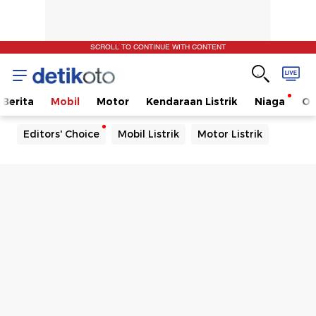
SCROLL TO CONTINUE WITH CONTENT
Berita
Mobil
Motor
Kendaraan Listrik
Niaga
Ot
Editors' Choice
Mobil Listrik
Motor Listrik