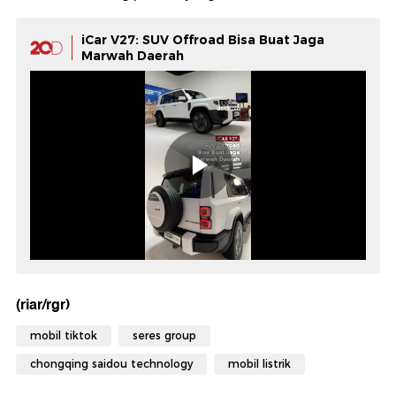
iCar V27: SUV Offroad Bisa Buat Jaga
Marwah Daerah
(riar/rgr)
mobil tiktok
seres group
chongqing saidou technology
mobil listrik