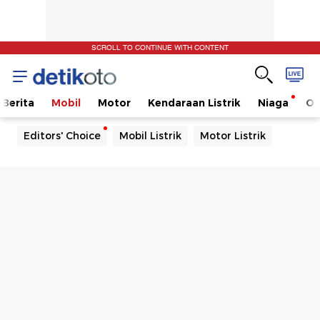
SCROLL TO CONTINUE WITH CONTENT
Berita
Mobil
Motor
Kendaraan Listrik
Niaga
Ot
Editors' Choice
Mobil Listrik
Motor Listrik