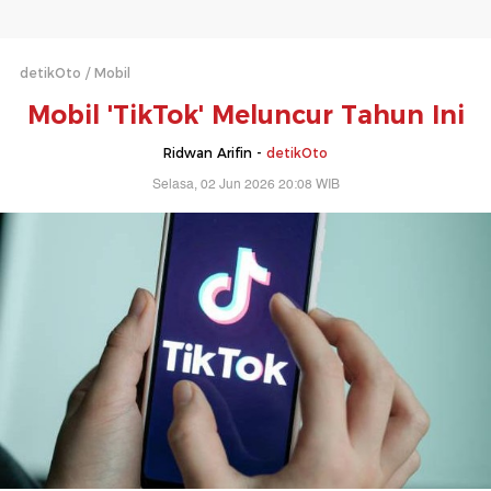
detikOto
Mobil
Mobil 'TikTok' Meluncur Tahun Ini
Ridwan Arifin -
detikOto
Selasa, 02 Jun 2026 20:08 WIB