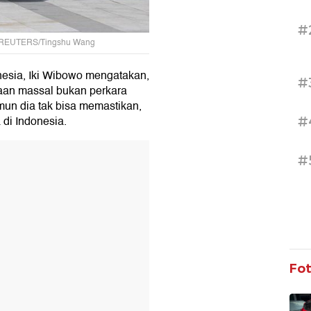
#
to: REUTERS/Tingshu Wang
nesia, Iki Wibowo mengatakan,
#
aan massal bukan perkara
un dia tak bisa memastikan,
di Indonesia.
#
T
#
Fo