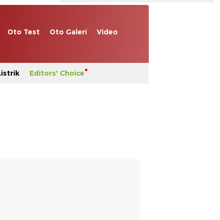
Oto Test
Oto Galeri
Video
istrik
Editors' Choice