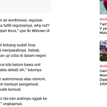
 air worthiness, regulasi-
deti
Tam
a fulfill regulasinya, why not?
V ya
jari terus," ujar Iki Wibowo di
Mula
il terbang sudah bisa
isa menjawabnya. Sebab,
n uji coba di dalam negeri.
ena kita belum bawa unit
deti
tu dekat) sih," tuturnya.
Gem
Mun
tur autonomous atau otonom,
Dip
uh bantuan pengemudi.
202
balik kemudi.
api dia kan arahnya nggak ke
," ungkapnya.