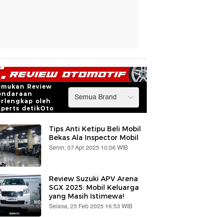
emukan Review
endaraan
erlengkap oleh
xperts detikOto
Tips Anti Ketipu Beli Mobil
Bekas Ala Inspector Mobil
Senin, 07 Apr 2025 10:06 WIB
Review Suzuki APV Arena
SGX 2025: Mobil Keluarga
yang Masih Istimewa!
Selasa, 25 Feb 2025 16:53 WIB