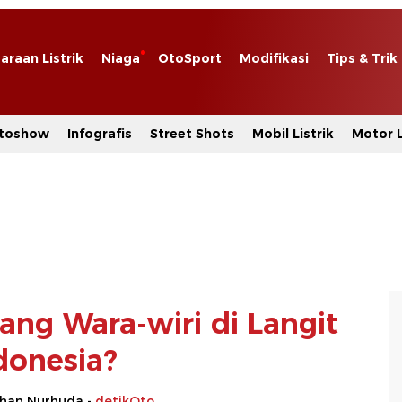
araan Listrik
Niaga
OtoSport
Modifikasi
Tips & Trik
toshow
Infografis
Street Shots
Mobil Listrik
Motor L
ang Wara-wiri di Langit
donesia?
rhan Nurhuda -
detikOto