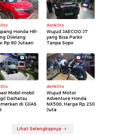
kOto
detikOto
pang Honda HR-
Wujud JAECOO J7
ng Dilelang
yang Bisa Parkir
i Rp 60 Jutaan
Tanpa Sopir
9 Foto
7 Foto
kOto
detikOto
as! Mobil-mobil
Wujud Motor
gil Daihatsu
Adventure Honda
amerkan di GIIAS
NX500, Harga Rp 230
6
Juta
Lihat Selengkapnya