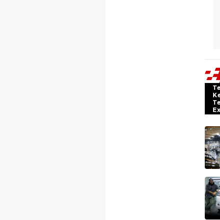
T
K
T
E