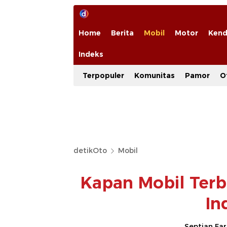
Home
Berita
Mobil
Motor
Kend
Indeks
Terpopuler
Komunitas
Pamor
O
detikOto
Mobil
Kapan Mobil Terb
In
Septian Fa