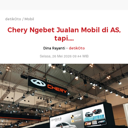
detikOto
Mobil
Chery Ngebet Jualan Mobil di AS,
tapi....
Dina Rayanti -
detikOto
Selasa, 26 Mei 2026 09:44 WIB