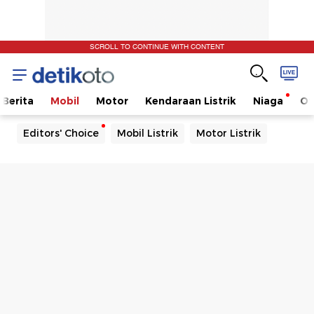
SCROLL TO CONTINUE WITH CONTENT
Berita
Mobil
Motor
Kendaraan Listrik
Niaga
Ot
Editors' Choice
Mobil Listrik
Motor Listrik