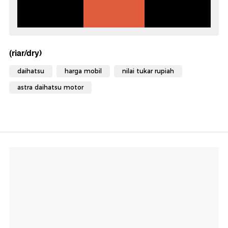
(riar/dry)
daihatsu
harga mobil
nilai tukar rupiah
astra daihatsu motor