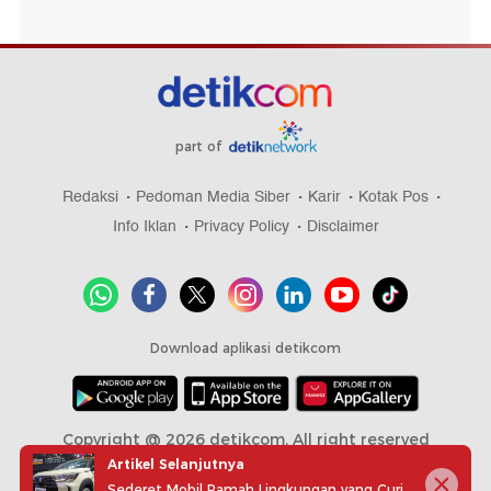
part of
Redaksi
Pedoman Media Siber
Karir
Kotak Pos
Info Iklan
Privacy Policy
Disclaimer
Download aplikasi detikcom
Copyright @ 2026 detikcom, All right reserved
Artikel Selanjutnya
Sederet Mobil Ramah Lingkungan yang Curi