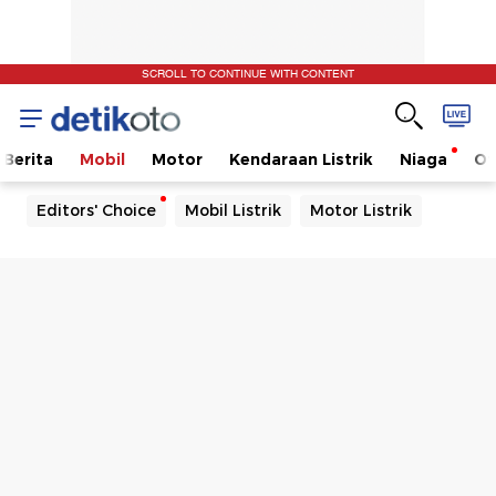
SCROLL TO CONTINUE WITH CONTENT
Berita
Mobil
Motor
Kendaraan Listrik
Niaga
Ot
Editors' Choice
Mobil Listrik
Motor Listrik