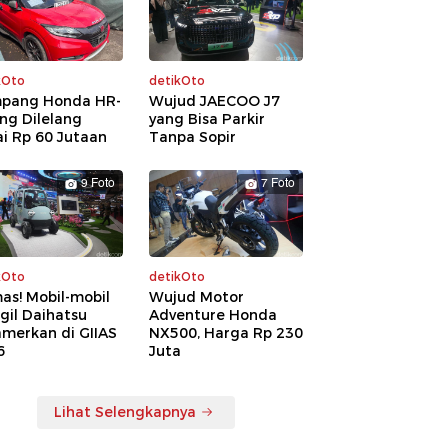
kOto
detikOto
pang Honda HR-
Wujud JAECOO J7
ng Dilelang
yang Bisa Parkir
i Rp 60 Jutaan
Tanpa Sopir
9 Foto
7 Foto
kOto
detikOto
as! Mobil-mobil
Wujud Motor
gil Daihatsu
Adventure Honda
amerkan di GIIAS
NX500, Harga Rp 230
6
Juta
Lihat Selengkapnya