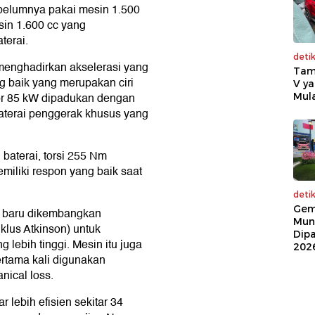
belumnya pakai mesin 1.500
sin 1.600 cc yang
terai.
deti
 menghadirkan akselerasi yang
Tam
g baik yang merupakan ciri
V ya
tor 85 kW dipadukan dengan
Mula
aterai penggerak khusus yang
 baterai, torsi 255 Nm
emiliki respon yang baik saat
deti
Gem
 baru dikembangkan
Mun
iklus Atkinson) untuk
Dip
 lebih tinggi. Mesin itu juga
202
rtama kali digunakan
nical loss.
 lebih efisien sekitar 34