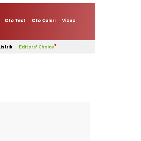
Oto Test
Oto Galeri
Video
istrik
Editors' Choice