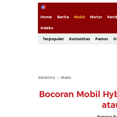
Home
Berita
Mobil
Motor
Kend
Indeks
Terpopuler
Komunitas
Pamor
O
detikOto
Mobil
Bocoran Mobil Hyb
ata
Rangga Ra