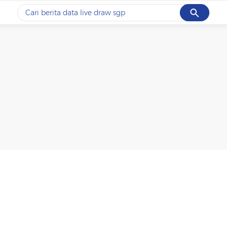
Cancel
Yang sedang ramai dicari
#1
data live draw sgp
#2
iran
#3
senjata
#4
prabowo
#5
gempa hari ini
Promoted
Terakhir yang dicari
Loading...