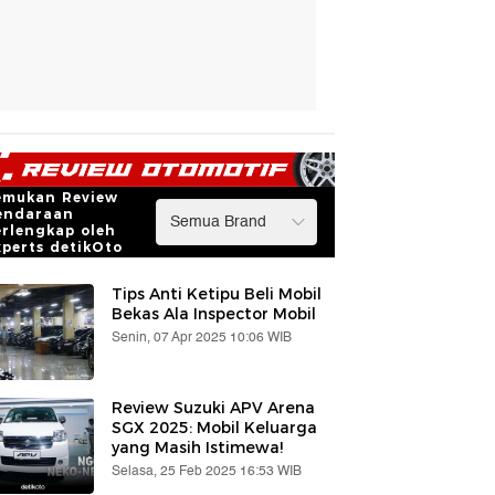
emukan Review
endaraan
erlengkap oleh
xperts detikOto
Tips Anti Ketipu Beli Mobil
Bekas Ala Inspector Mobil
Senin, 07 Apr 2025 10:06 WIB
Review Suzuki APV Arena
SGX 2025: Mobil Keluarga
yang Masih Istimewa!
Selasa, 25 Feb 2025 16:53 WIB