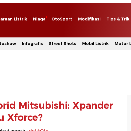
araan Listrik
Niaga
OtoSport
Modifikasi
Tips & Trik
toshow
Infografis
Street Shots
Mobil Listrik
Motor L
rid Mitsubishi: Xpander
u Xforce?
hadiansyah -
detikOto