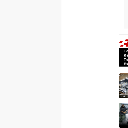
T
K
T
E