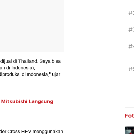
#
#
#
ijual di Thailand. Saya bisa
an di Indonesia),
#
iproduksi di Indonesia," ujar
d Mitsubishi Langsung
Fo
ander Cross HEV menggunakan