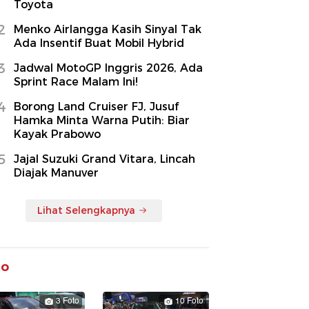
Toyota
2
Menko Airlangga Kasih Sinyal Tak
Ada Insentif Buat Mobil Hybrid
3
Jadwal MotoGP Inggris 2026, Ada
Sprint Race Malam Ini!
4
Borong Land Cruiser FJ, Jusuf
Hamka Minta Warna Putih: Biar
Kayak Prabowo
5
Jajal Suzuki Grand Vitara, Lincah
Diajak Manuver
Lihat Selengkapnya
to
3 Foto
10 Foto