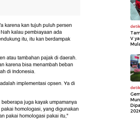
a karena kan tujuh puluh persen
deti
it. Nah kalau pembiayaan ada
Tam
ndukung itu, itu kan berdampak
V ya
Mula
en atau tambahan pajak di daerah.
rkan karena bisa menambah beban
ah di Indonesia.
 adalah implementasi opsen. Ya di
deti
Gem
Mun
, beberapa juga kayak umpamanya
Dip
ak pakai homologasi, yang digunakan
202
kan pakai homologasi pakai itu,"