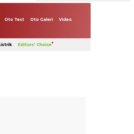
Oto Test
Oto Galeri
Video
istrik
Editors' Choice