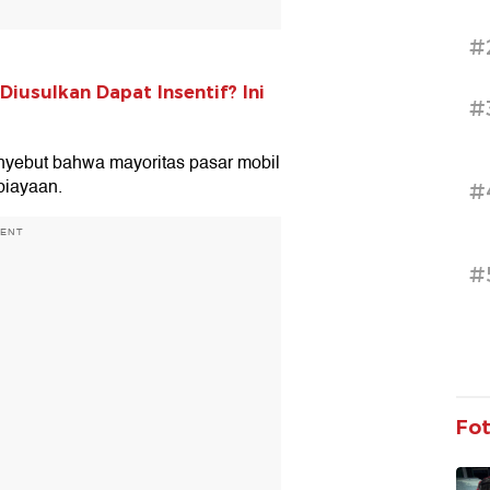
#
iusulkan Dapat Insentif? Ini
#
enyebut bahwa mayoritas pasar mobil
biayaan.
#
MENT
#
Fo