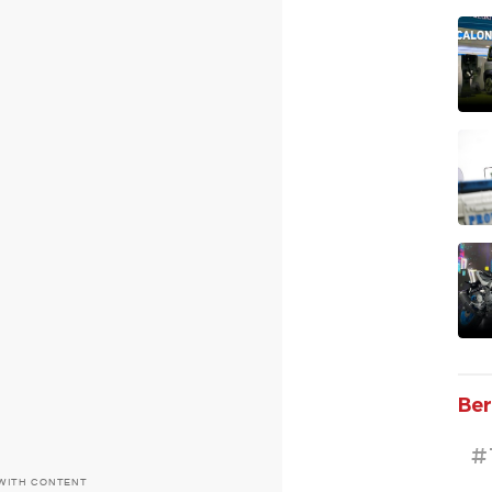
Ber
#
 WITH CONTENT