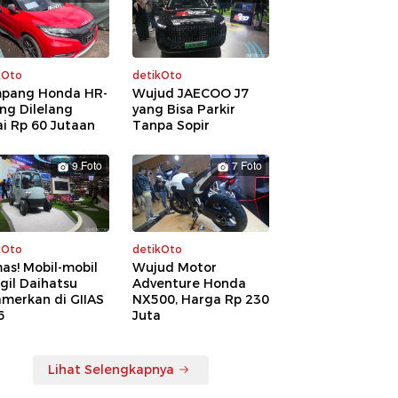
kOto
detikOto
pang Honda HR-
Wujud JAECOO J7
ng Dilelang
yang Bisa Parkir
i Rp 60 Jutaan
Tanpa Sopir
9 Foto
7 Foto
kOto
detikOto
as! Mobil-mobil
Wujud Motor
gil Daihatsu
Adventure Honda
amerkan di GIIAS
NX500, Harga Rp 230
6
Juta
Lihat Selengkapnya