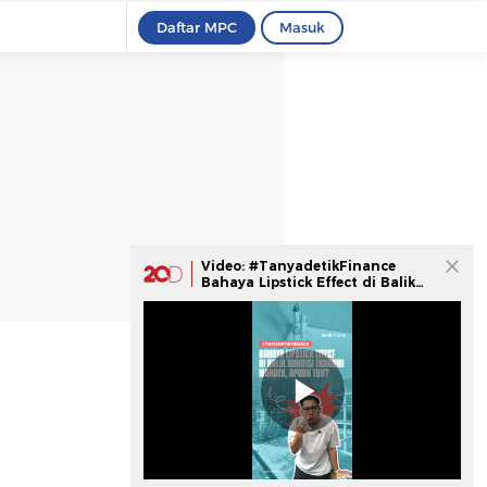
Daftar MPC
Masuk
Video: #TanyadetikFinance
Bahaya Lipstick Effect di Balik
Kondisi Ekonomi Mandek, Apaan
Tuh?