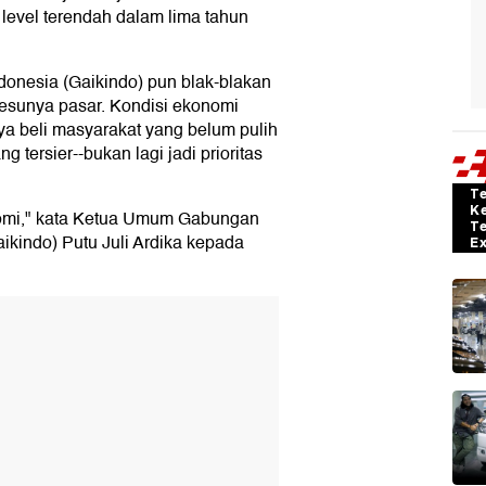
level terendah dalam lima tahun
donesia (Gaikindo) pun blak-blakan
lesunya pasar. Kondisi ekonomi
ya beli masyarakat yang belum pulih
tersier--bukan lagi jadi prioritas
T
K
omi," kata Ketua Umum Gabungan
T
ikindo) Putu Juli Ardika kepada
E