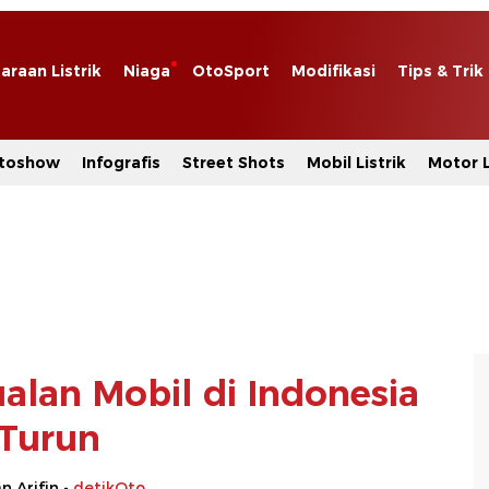
araan Listrik
Niaga
OtoSport
Modifikasi
Tips & Trik
toshow
Infografis
Street Shots
Mobil Listrik
Motor L
alan Mobil di Indonesia
Turun
 Arifin -
detikOto