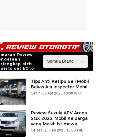
emukan Review
endaraan
erlengkap oleh
xperts detikOto
Tips Anti Ketipu Beli Mobil
Bekas Ala Inspector Mobil
Senin, 07 Apr 2025 10:06 WIB
Review Suzuki APV Arena
SGX 2025: Mobil Keluarga
yang Masih Istimewa!
Selasa, 25 Feb 2025 16:53 WIB