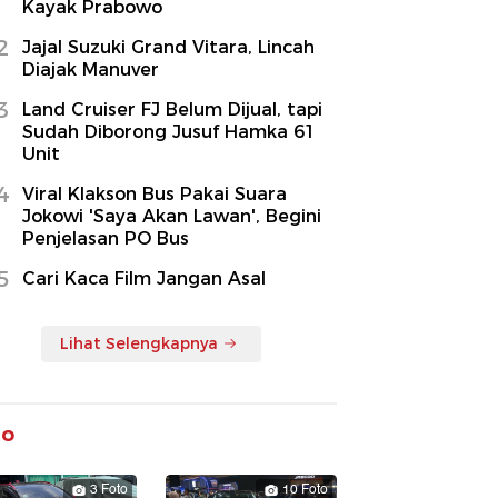
Kayak Prabowo
2
Jajal Suzuki Grand Vitara, Lincah
Diajak Manuver
3
Land Cruiser FJ Belum Dijual, tapi
Sudah Diborong Jusuf Hamka 61
Unit
4
Viral Klakson Bus Pakai Suara
Jokowi 'Saya Akan Lawan', Begini
Penjelasan PO Bus
5
Cari Kaca Film Jangan Asal
Lihat Selengkapnya
to
3 Foto
10 Foto