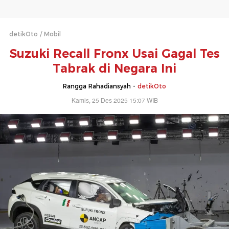
detikOto
Mobil
Suzuki Recall Fronx Usai Gagal Tes
Tabrak di Negara Ini
Rangga Rahadiansyah -
detikOto
Kamis, 25 Des 2025 15:07 WIB