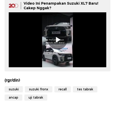
Video Ini Penampakan Suzuki XL7 Baru!
Cakep Nggak?
(rgr/din)
suzuki
suzuki fronx
recall
tes tabrak
ancap
uji tabrak