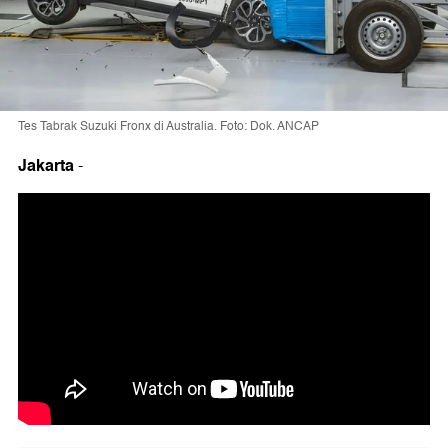
Tes Tabrak Suzuki Fronx di Australia. Foto: Dok. ANCAP
Jakarta
-