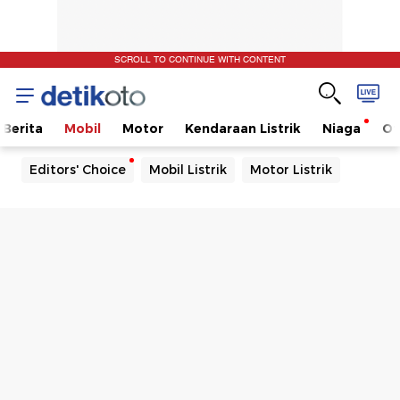
SCROLL TO CONTINUE WITH CONTENT
Berita
Mobil
Motor
Kendaraan Listrik
Niaga
Ot
Editors' Choice
Mobil Listrik
Motor Listrik