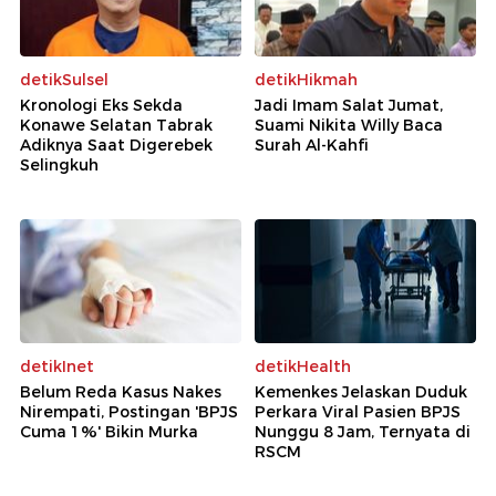
detikSulsel
detikHikmah
Kronologi Eks Sekda
Jadi Imam Salat Jumat,
Konawe Selatan Tabrak
Suami Nikita Willy Baca
Adiknya Saat Digerebek
Surah Al-Kahfi
Selingkuh
detikInet
detikHealth
Belum Reda Kasus Nakes
Kemenkes Jelaskan Duduk
Nirempati, Postingan 'BPJS
Perkara Viral Pasien BPJS
Cuma 1%' Bikin Murka
Nunggu 8 Jam, Ternyata di
RSCM