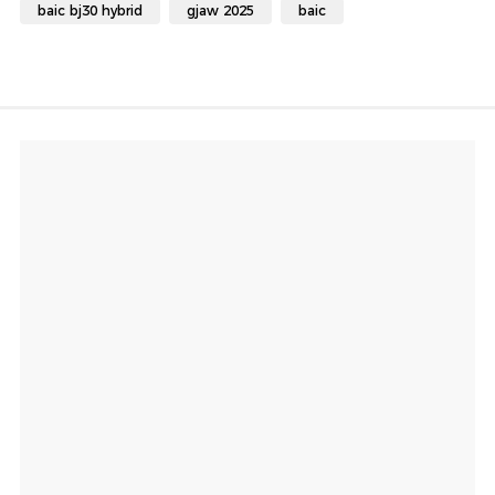
baic bj30 hybrid
gjaw 2025
baic