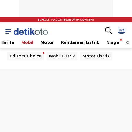
SCROLL TO CONTINUE WITH CONTENT
Berita
Mobil
Motor
Kendaraan Listrik
Niaga
Ot
Editors' Choice
Mobil Listrik
Motor Listrik