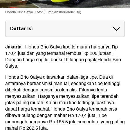
Honda Brio Satya. Foto: (Luthfi Anshori/detikOto)
Daftar Isi
Pajak Honda Brio Satya
Pajak Honda Brio Satya S M/T
Jakarta
-
Honda Brio Satya tipe termurah harganya Rp
Pajak Honda Brio Satya E M/T
170,4 juta dan yang termahal tembus Rp 200 jutaan.
Pajak Honda Brio Satya E CVT
Dengan harga segitu, berikut hitungan pajak Honda Brio
Spesifikasi Honda Brio Satya
Satya.
Honda Brio Satya ditawarkan dalam tiga tipe. Dua di
antaranya bertransmisi manual, sedangkan tipe tertinggi
dibekali dengan transmisi otomatis. Fiturnya tentu
menyesuaikan. Harganya menyesuaikan, tipe terendah
jelas paling murah. Kalau mau tipe tertinggi, pastinya
dapat harga termahal. Honda Brio Satya termurah bisa
dibawa pulang dengan mahar Rp 170,4 juta. Tipe
menengah harganya Rp 185,5 juta sementara yang paling
mahal Rp 202,5 juta.