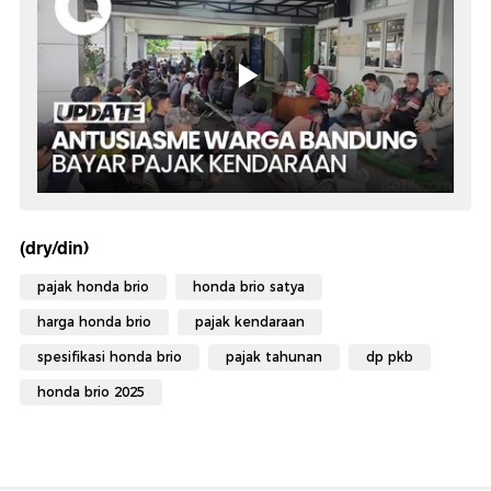
(dry/din)
pajak honda brio
honda brio satya
harga honda brio
pajak kendaraan
spesifikasi honda brio
pajak tahunan
dp pkb
honda brio 2025