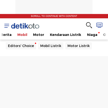
SCROLL TO CONTINUE WITH CONTENT
Berita
Mobil
Motor
Kendaraan Listrik
Niaga
Ot
Editors' Choice
Mobil Listrik
Motor Listrik