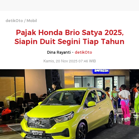
detikOto
Mobil
Pajak Honda Brio Satya 2025,
Siapin Duit Segini Tiap Tahun
Dina Rayanti -
detikOto
Kamis, 20 Nov 2025 07:46 WIB