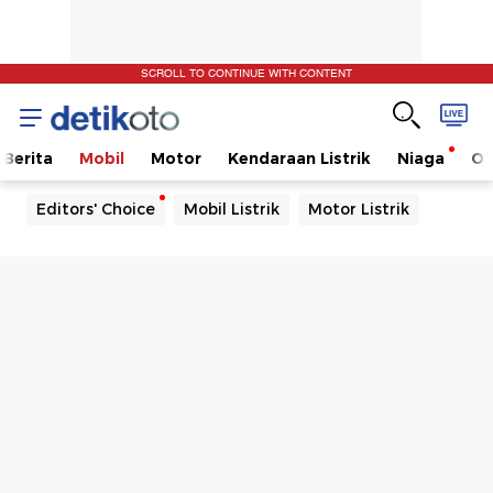
SCROLL TO CONTINUE WITH CONTENT
Berita
Mobil
Motor
Kendaraan Listrik
Niaga
Ot
Editors' Choice
Mobil Listrik
Motor Listrik