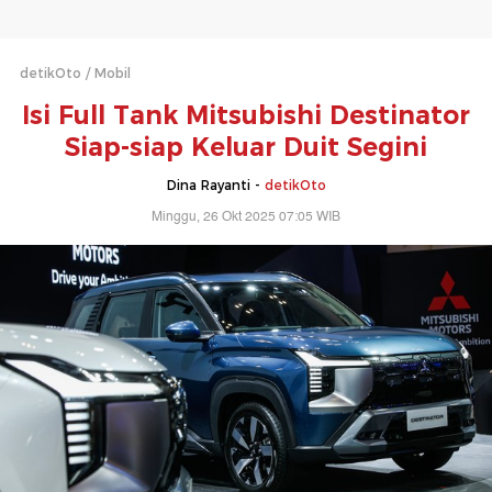
detikOto
Mobil
Isi Full Tank Mitsubishi Destinator
Siap-siap Keluar Duit Segini
Dina Rayanti -
detikOto
Minggu, 26 Okt 2025 07:05 WIB