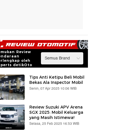
emukan Review
endaraan
erlengkap oleh
xperts detikOto
Tips Anti Ketipu Beli Mobil
Bekas Ala Inspector Mobil
Senin, 07 Apr 2025 10:06 WIB
Review Suzuki APV Arena
SGX 2025: Mobil Keluarga
yang Masih Istimewa!
Selasa, 25 Feb 2025 16:53 WIB