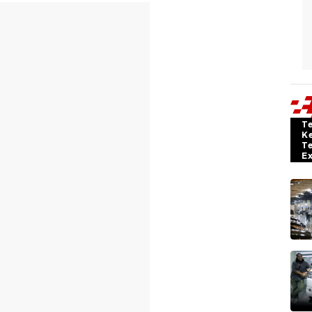
T
K
T
E