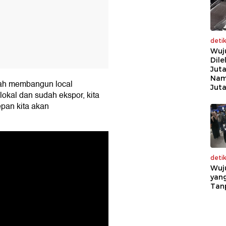
deti
Wuj
Dile
Juta
Nam
udah membangun local
Jut
kal dan sudah ekspor, kita
epan kita akan
deti
Wuj
yang
Tan