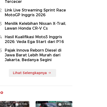
Tercecer
2
Link Live Streaming Sprint Race
MotoGP Inggris 2026
3
Menilik Kelebihan Nissan X-Trail,
Lawan Honda CR-V Cs
4
Hasil Kualifikasi Moto3 Inggris
2026: Veda Ega Start dari P16
5
Pajak Innova Reborn Diesel di
Jawa Barat Lebih Murah dari
Jakarta, Bedanya Segini
Lihat Selengkapnya
to
3 Foto
3 Foto