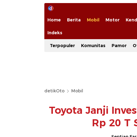
Home
Berita
Mobil
Motor
Kend
Indeks
Terpopuler
Komunitas
Pamor
O
detikOto
Mobil
Toyota Janji Inve
Rp 20 T 
Septian Fa