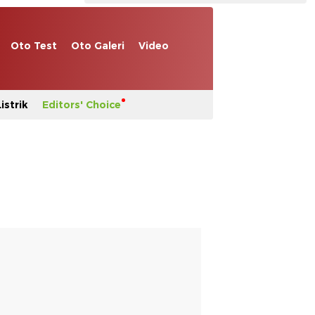
Oto Test
Oto Galeri
Video
istrik
Editors' Choice