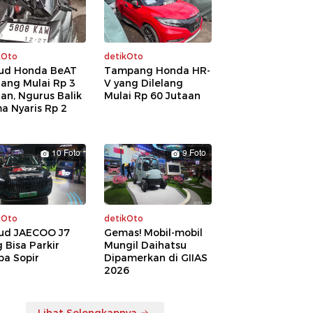
kOto
detikOto
ud Honda BeAT
Tampang Honda HR-
lang Mulai Rp 3
V yang Dilelang
an, Ngurus Balik
Mulai Rp 60 Jutaan
a Nyaris Rp 2
a
10 Foto
9 Foto
kOto
detikOto
ud JAECOO J7
Gemas! Mobil-mobil
 Bisa Parkir
Mungil Daihatsu
pa Sopir
Dipamerkan di GIIAS
2026
Lihat Selengkapnya