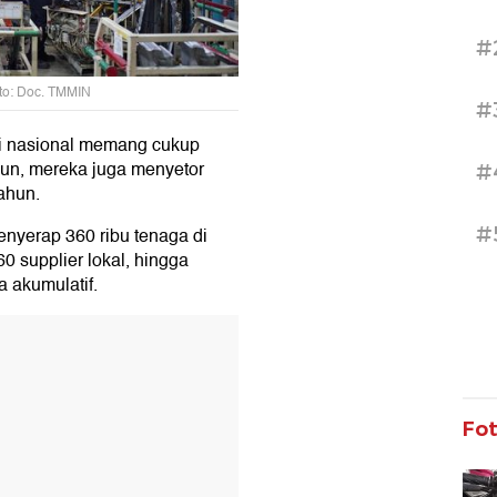
#
to: Doc. TMMIN
#
mi nasional memang cukup
iliun, mereka juga menyetor
#
tahun.
#
enyerap 360 ribu tenaga di
0 supplier lokal, hingga
 akumulatif.
T
Fo