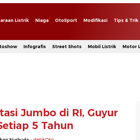
araan Listrik
Niaga
OtoSport
Modifikasi
Tips & Trik
toshow
Infografis
Street Shots
Mobil Listrik
Motor L
stasi Jumbo di RI, Guyur
Setiap 5 Tahun
rhan Nurhuda -
detikOto