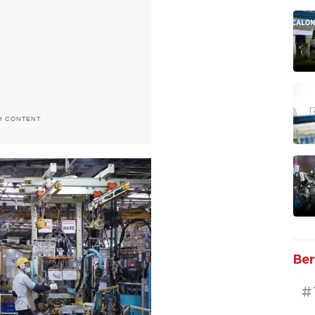
H CONTENT
Ber
#