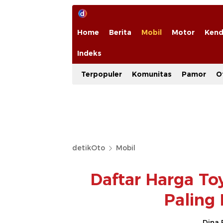
Home
Berita
Mobil
Motor
Kend
Indeks
Terpopuler
Komunitas
Pamor
O
detikOto
Mobil
Daftar Harga To
Paling
Dina 