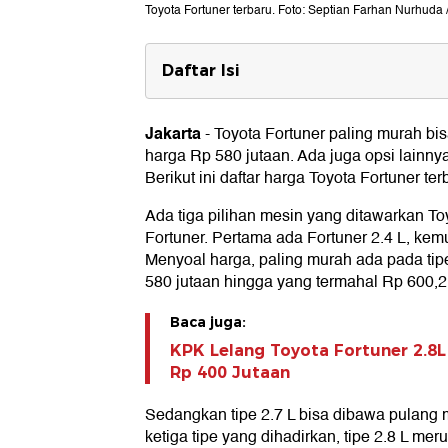
Toyota Fortuner terbaru. Foto: Septian Farhan Nurhuda /
Daftar Isi
Daftar Harga Toyota Fortuner Terb
Harga Fortuner 2.4 L
Jakarta
-
Toyota Fortuner paling murah b
Harga Fortuner 2.7 L
harga Rp 580 jutaan. Ada juga opsi lainny
Harga Fortuner 2.8 L
Berikut ini daftar harga Toyota Fortuner ter
Spesifikasi Toyota Fortuner
Ada tiga pilihan mesin yang ditawarkan 
Fortuner. Pertama ada Fortuner 2.4 L, kemu
Menyoal harga, paling murah ada pada tip
580 jutaan hingga yang termahal Rp 600,2 
Baca juga:
KPK Lelang Toyota Fortuner 2.8L
Rp 400 Jutaan
Sedangkan tipe 2.7 L bisa dibawa pulang m
ketiga tipe yang dihadirkan, tipe 2.8 L mer