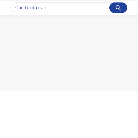
Cancel
Yang sedang ramai dicari
#1
data live draw sgp
#2
kebakaran
#3
prabowo
#4
iran
#5
gempa hari ini
Promoted
Terakhir yang dicari
Loading...