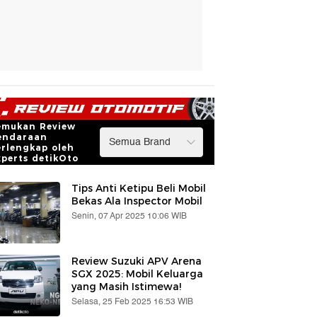
emukan Review
endaraan
erlengkap oleh
xperts detikOto
Tips Anti Ketipu Beli Mobil
Bekas Ala Inspector Mobil
Senin, 07 Apr 2025 10:06 WIB
Review Suzuki APV Arena
SGX 2025: Mobil Keluarga
yang Masih Istimewa!
Selasa, 25 Feb 2025 16:53 WIB