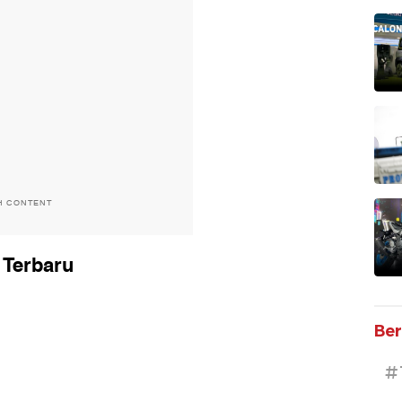
H CONTENT
 Terbaru
Ber
#