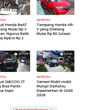
kOto
detikOto
ud Honda BeAT
Tampang Honda HR-
lang Mulai Rp 3
V yang Dilelang
an, Ngurus Balik
Mulai Rp 60 Jutaan
a Nyaris Rp 2
a
10 Foto
9 Foto
kOto
detikOto
ud JAECOO J7
Gemas! Mobil-mobil
 Bisa Parkir
Mungil Daihatsu
pa Sopir
Dipamerkan di GIIAS
2026
Lihat Selengkapnya