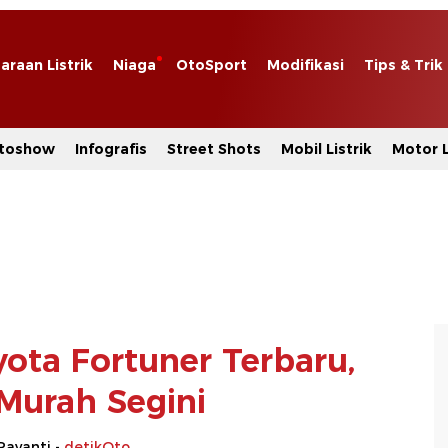
araan Listrik
Niaga
OtoSport
Modifikasi
Tips & Trik
toshow
Infografis
Street Shots
Mobil Listrik
Motor L
yota Fortuner Terbaru,
 Murah Segini
Rayanti -
detikOto