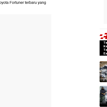
Toyota Fortuner terbaru yang
T
K
T
E