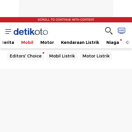
SCROLL TO CONTINUE WITH CONTENT
Berita
Mobil
Motor
Kendaraan Listrik
Niaga
Ot
Editors' Choice
Mobil Listrik
Motor Listrik