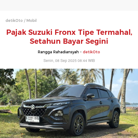
detikOto
Mobil
Pajak Suzuki Fronx Tipe Termahal,
Setahun Bayar Segini
Rangga Rahadiansyah -
detikOto
Senin, 08 Sep 2025 08:44 WIB