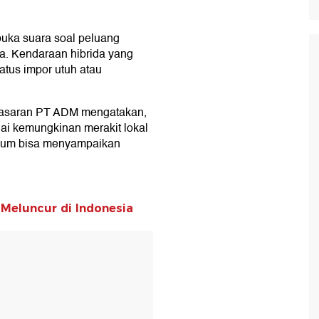
buka suara soal peluang
ia. Kendaraan hibrida yang
tatus impor utuh atau
masaran PT ADM mengatakan,
i kemungkinan merakit lokal
elum bisa menyampaikan
k Meluncur di Indonesia