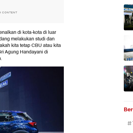
H CONTENT
enalkan di kota-kota di luar
 sedang melakukan studi dan
akah kita tetap CBU atau kita
Sri Agung Handayani di
.
Ber
#