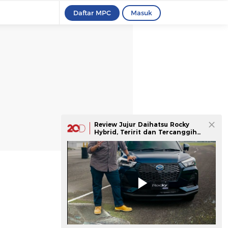
Daftar MPC
Masuk
Review Jujur Daihatsu Rocky
Hybrid, Teririt dan Tercanggih
di Kelasnya?