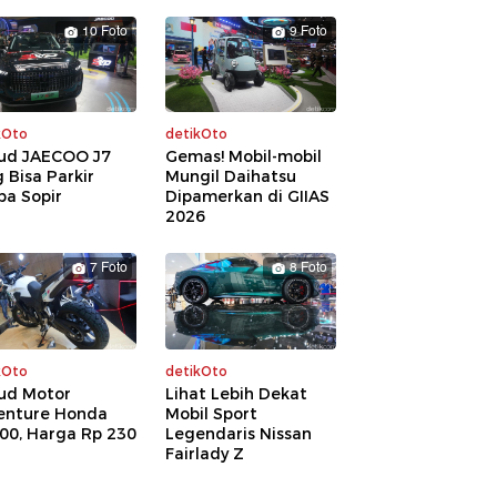
10 Foto
9 Foto
kOto
detikOto
ud JAECOO J7
Gemas! Mobil-mobil
 Bisa Parkir
Mungil Daihatsu
pa Sopir
Dipamerkan di GIIAS
2026
7 Foto
8 Foto
kOto
detikOto
ud Motor
Lihat Lebih Dekat
enture Honda
Mobil Sport
00, Harga Rp 230
Legendaris Nissan
a
Fairlady Z