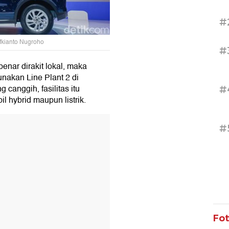
#
ifkianto Nugroho
#
enar dirakit lokal, maka
akan Line Plant 2 di
 canggih, fasilitas itu
#
l hybrid maupun listrik.
T
#
Fo