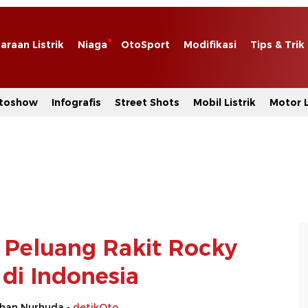
araan Listrik
Niaga
OtoSport
Modifikasi
Tips & Trik
toshow
Infografis
Street Shots
Mobil Listrik
Motor L
a Peluang Rakit Rocky
 di Indonesia
rhan Nurhuda -
detikOto