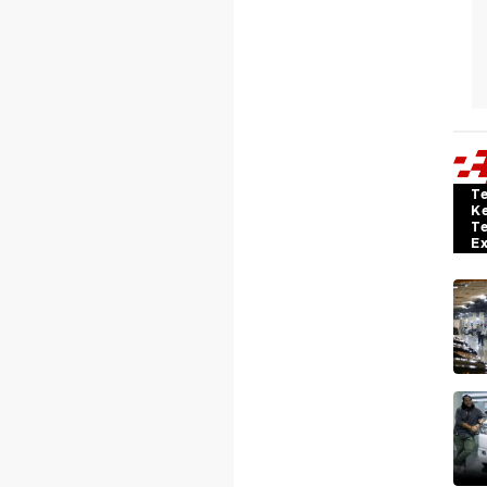
T
K
T
E