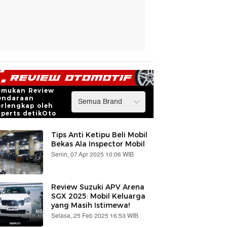
emukan Review
endaraan
erlengkap oleh
xperts detikOto
Tips Anti Ketipu Beli Mobil
Bekas Ala Inspector Mobil
Senin, 07 Apr 2025 10:06 WIB
Review Suzuki APV Arena
SGX 2025: Mobil Keluarga
yang Masih Istimewa!
Selasa, 25 Feb 2025 16:53 WIB