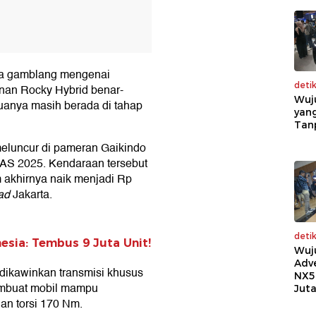
ra gamblang mengenai
deti
inan Rocky Hybrid benar-
Wuj
emuanya masih berada di tahap
yang
Tan
meluncur di pameran Gaikindo
IIAS 2025. Kendaraan tersebut
 akhirnya naik menjadi Rp
ad
Jakarta.
deti
esia: Tembus 9 Juta Unit!
Wuj
Adv
g dikawinkan transmisi khusus
NX5
embuat mobil mampu
Jut
n torsi 170 Nm.