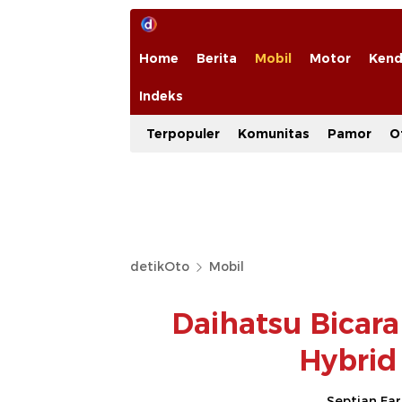
Home
Berita
Mobil
Motor
Kend
Indeks
Terpopuler
Komunitas
Pamor
O
detikOto
Mobil
Daihatsu Bicar
Hybrid
Septian Fa