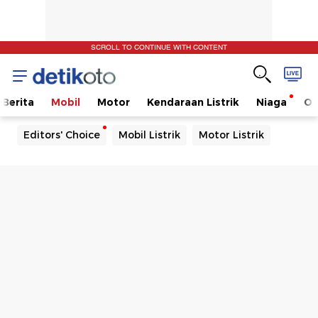
SCROLL TO CONTINUE WITH CONTENT
Berita
Mobil
Motor
Kendaraan Listrik
Niaga
Ot
Editors' Choice
Mobil Listrik
Motor Listrik