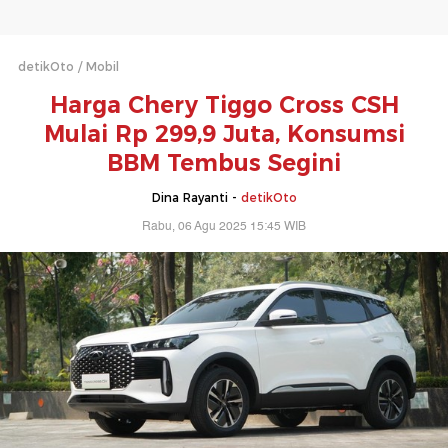
detikOto
Mobil
Harga Chery Tiggo Cross CSH
Mulai Rp 299,9 Juta, Konsumsi
BBM Tembus Segini
Dina Rayanti -
detikOto
Rabu, 06 Agu 2025 15:45 WIB