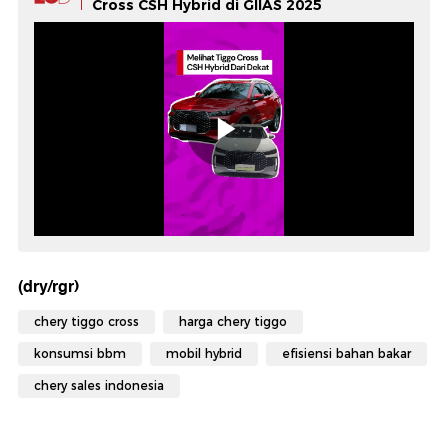
Cross CSH Hybrid di GIIAS 2025
(dry/rgr)
chery tiggo cross
harga chery tiggo
konsumsi bbm
mobil hybrid
efisiensi bahan bakar
chery sales indonesia