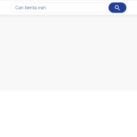
Cancel
Yang sedang ramai dicari
#1
piala presiden 2026
#2
prabowo
#3
gempa hari ini
#4
demo
#5
iran
Promoted
Terakhir yang dicari
Loading...