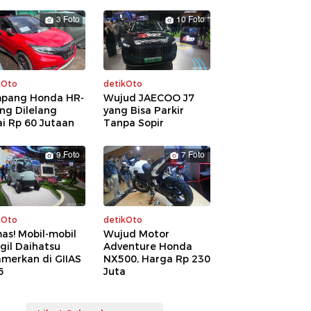
3 Foto
10 Foto
kOto
detikOto
pang Honda HR-
Wujud JAECOO J7
ng Dilelang
yang Bisa Parkir
i Rp 60 Jutaan
Tanpa Sopir
9 Foto
7 Foto
kOto
detikOto
as! Mobil-mobil
Wujud Motor
gil Daihatsu
Adventure Honda
amerkan di GIIAS
NX500, Harga Rp 230
6
Juta