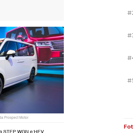
#
#
#
#
a Prospect Motor
Fo
onda STEP WGN e:HEV