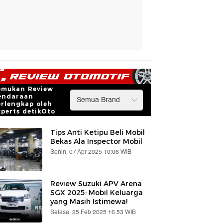
emukan Review
endaraan
erlengkap oleh
xperts detikOto
Tips Anti Ketipu Beli Mobil
Bekas Ala Inspector Mobil
Senin, 07 Apr 2025 10:06 WIB
Review Suzuki APV Arena
SGX 2025: Mobil Keluarga
yang Masih Istimewa!
Selasa, 25 Feb 2025 16:53 WIB