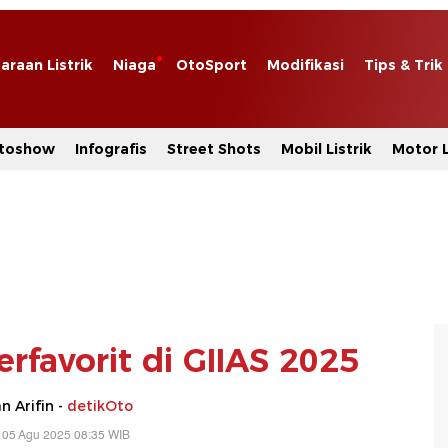
araan Listrik
Niaga
OtoSport
Modifikasi
Tips & Trik
toshow
Infografis
Street Shots
Mobil Listrik
Motor L
rfavorit di GIIAS 2025
 Arifin -
detikOto
 05 Agu 2025 08:35 WIB