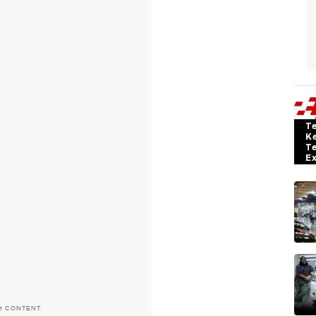
T
K
T
E
H CONTENT