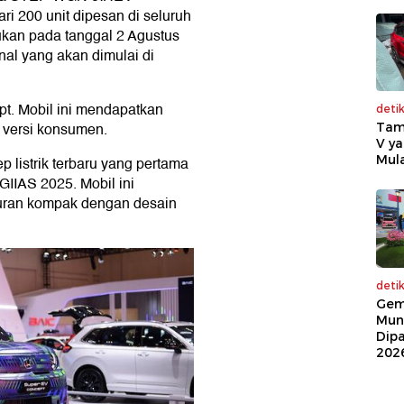
ri 200 unit dipesan di seluruh
ukan pada tanggal 2 Agustus
onal yang akan dimulai di
t. Mobil ini mendapatkan
deti
 versi konsumen.
Tam
V ya
Mula
listrik terbaru yang pertama
GIIAS 2025. Mobil ini
kuran kompak dengan desain
deti
Gem
Mun
Dip
202