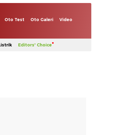
Oto Test
Oto Galeri
Video
istrik
Editors' Choice