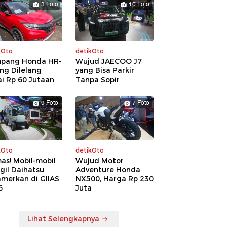
3 Foto
10 Foto
kOto
detikOto
pang Honda HR-
Wujud JAECOO J7
ng Dilelang
yang Bisa Parkir
i Rp 60 Jutaan
Tanpa Sopir
9 Foto
7 Foto
kOto
detikOto
as! Mobil-mobil
Wujud Motor
gil Daihatsu
Adventure Honda
amerkan di GIIAS
NX500, Harga Rp 230
6
Juta
Lihat Selengkapnya