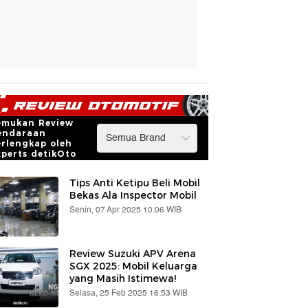
emukan Review
endaraan
erlengkap oleh
xperts detikOto
Tips Anti Ketipu Beli Mobil
Bekas Ala Inspector Mobil
Senin, 07 Apr 2025 10:06 WIB
Review Suzuki APV Arena
SGX 2025: Mobil Keluarga
yang Masih Istimewa!
Selasa, 25 Feb 2025 16:53 WIB