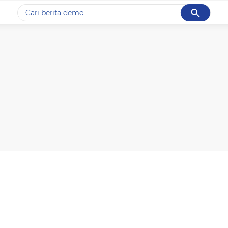
Cancel
Yang sedang ramai dicari
#1
piala presiden 2026
#2
prabowo
#3
gempa hari ini
#4
demo
#5
iran
Promoted
Terakhir yang dicari
Loading...