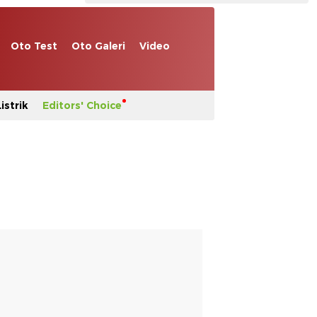
Oto Test
Oto Galeri
Video
istrik
Editors' Choice