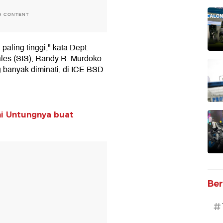
H CONTENT
paling tinggi," kata Dept.
les (SIS), Randy R. Murdoko
g banyak diminati, di ICE BSD
Ini Untungnya buat
T
Ber
#