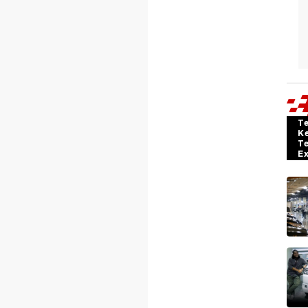
T
K
T
E