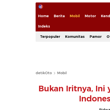
Home
Berita
Mobil
Motor
Kend
Indeks
Terpopuler
Komunitas
Pamor
O
detikOto
Mobil
Bukan Iritnya, In
Indones
Ridwan