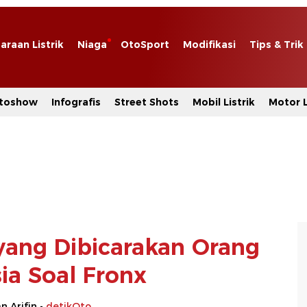
araan Listrik
Niaga
OtoSport
Modifikasi
Tips & Trik
toshow
Infografis
Street Shots
Mobil Listrik
Motor L
i yang Dibicarakan Orang
ia Soal Fronx
 Arifin -
detikOto