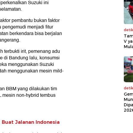
iperkenalkan Suzuki ini
eselamatan.
aktor pembantu bukan faktor
u pengemudi menjadi fitur
deti
an berkendara bisa berjalan
Tam
Tangerang.
V ya
Mula
h terbukti irit, pemenang adu
ive di Bandung lalu, konsumsi
ereka menggunakan Suzuki
sudah menggunakan mesin mild-
an BBM yang dilakukan tim
deti
Gem
GL mesin non-hybrid tembus
Mun
Dip
202
 Buat Jalanan Indonesia