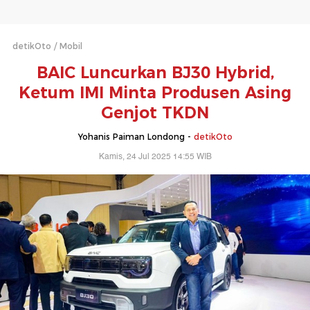
detikOto
Mobil
BAIC Luncurkan BJ30 Hybrid,
Ketum IMI Minta Produsen Asing
Genjot TKDN
Yohanis Paiman Londong -
detikOto
Kamis, 24 Jul 2025 14:55 WIB