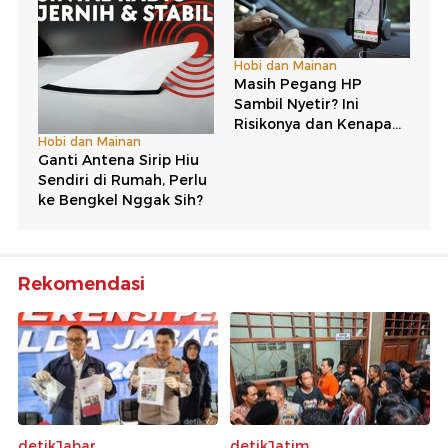
Rekomendasi
detikJabar
detikJatim