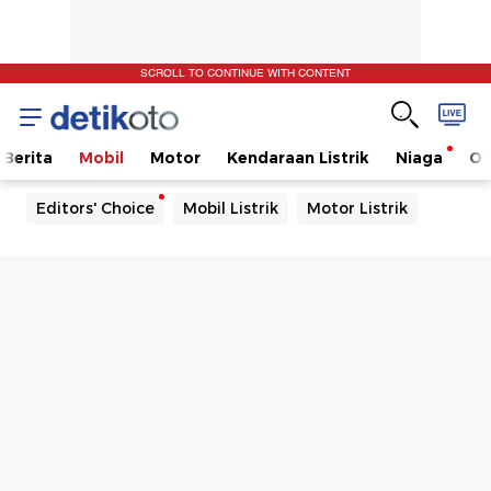
SCROLL TO CONTINUE WITH CONTENT
Berita
Mobil
Motor
Kendaraan Listrik
Niaga
Ot
Editors' Choice
Mobil Listrik
Motor Listrik