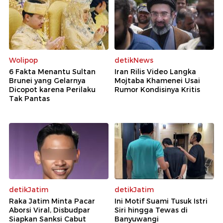
Wolipop
detikNews
6 Fakta Menantu Sultan
Iran Rilis Video Langka
Brunei yang Gelarnya
Mojtaba Khamenei Usai
Dicopot karena Perilaku
Rumor Kondisinya Kritis
Tak Pantas
detikJatim
detikJatim
Raka Jatim Minta Pacar
Ini Motif Suami Tusuk Istri
Aborsi Viral, Disbudpar
Siri hingga Tewas di
Siapkan Sanksi Cabut
Banyuwangi