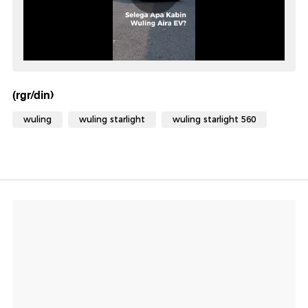
(rgr/din)
wuling
wuling starlight
wuling starlight 560