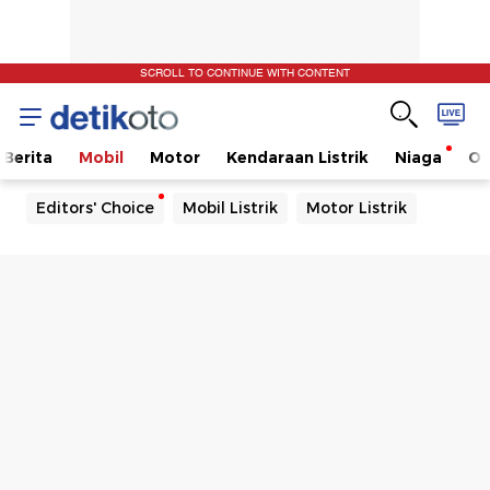
SCROLL TO CONTINUE WITH CONTENT
Berita
Mobil
Motor
Kendaraan Listrik
Niaga
Ot
Editors' Choice
Mobil Listrik
Motor Listrik