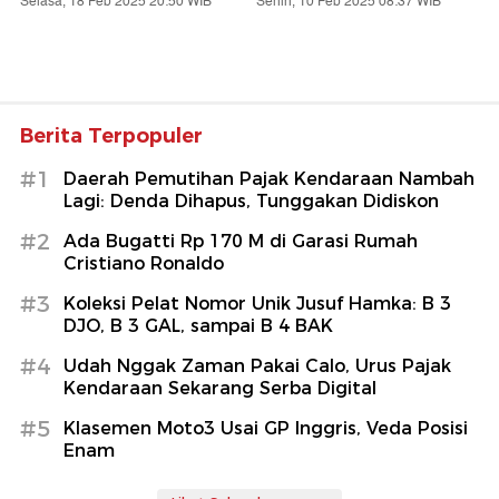
Selasa, 18 Feb 2025 20:50 WIB
Senin, 10 Feb 2025 08:37 WIB
Berita Terpopuler
#1
Daerah Pemutihan Pajak Kendaraan Nambah
Lagi: Denda Dihapus, Tunggakan Didiskon
#2
Ada Bugatti Rp 170 M di Garasi Rumah
Cristiano Ronaldo
#3
Koleksi Pelat Nomor Unik Jusuf Hamka: B 3
DJO, B 3 GAL, sampai B 4 BAK
#4
Udah Nggak Zaman Pakai Calo, Urus Pajak
Kendaraan Sekarang Serba Digital
#5
Klasemen Moto3 Usai GP Inggris, Veda Posisi
Enam