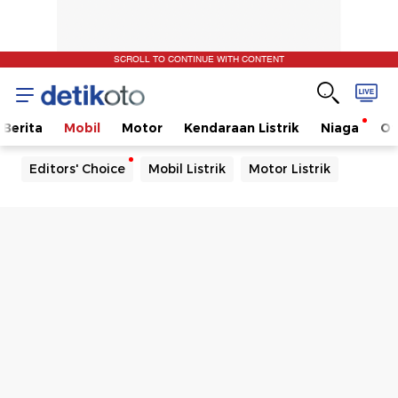
SCROLL TO CONTINUE WITH CONTENT
Berita
Mobil
Motor
Kendaraan Listrik
Niaga
Ot
Editors' Choice
Mobil Listrik
Motor Listrik