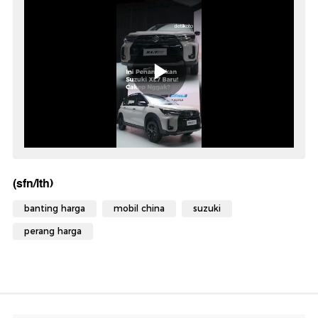
(sfn/lth)
banting harga
mobil china
suzuki
perang harga