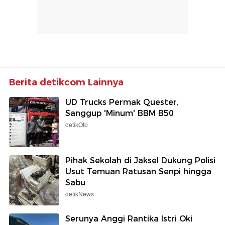
Berita detikcom Lainnya
UD Trucks Permak Quester,
Sanggup 'Minum' BBM B50
detikOto
Pihak Sekolah di Jaksel Dukung Polisi
Usut Temuan Ratusan Senpi hingga
Sabu
detikNews
Serunya Anggi Rantika Istri Oki