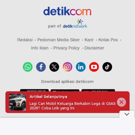
part of
Redaksi
Pedoman Media Siber
Karir
Kotak Pos
Info Iklan
Privacy Policy
Disclaimer
Download aplikasi detikcom
Artikel Selanjutnya
Lagi Cari Mobil Keluarga Berkabin Lega di GIIAS
Copyright @ 2026 detikcom, All right reserved
2026? Coba Lirik yang Ini