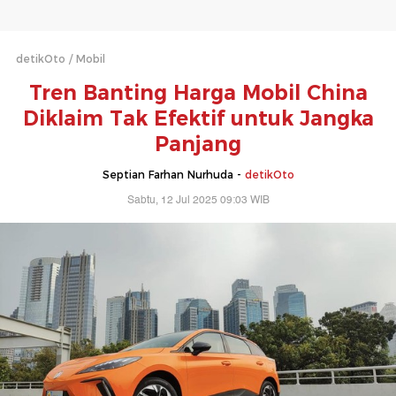
detikOto
Mobil
Tren Banting Harga Mobil China
Diklaim Tak Efektif untuk Jangka
Panjang
Septian Farhan Nurhuda -
detikOto
Sabtu, 12 Jul 2025 09:03 WIB