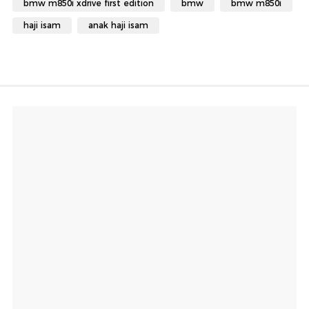
bmw m850i xdrive first edition
bmw
bmw m850i
haji isam
anak haji isam