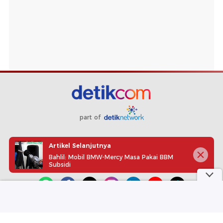
part of
Redaksi
Pedoman Media Siber
Karir
Kotak Pos
Artikel Selanjutnya
Info Iklan
Privacy Policy
Disclaimer
Bahlil: Mobil BMW-Mercy Masa Pakai BBM
Subsidi
Download aplikasi detikcom