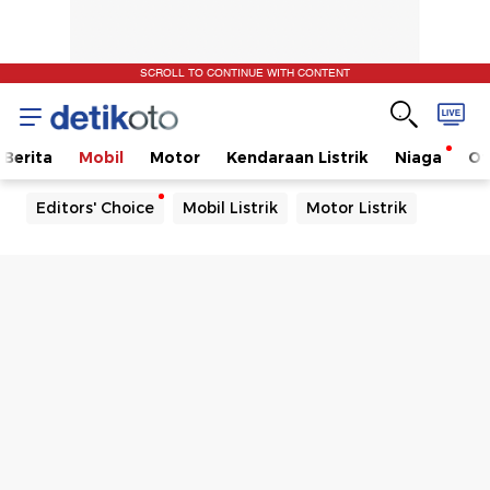
SCROLL TO CONTINUE WITH CONTENT
Berita
Mobil
Motor
Kendaraan Listrik
Niaga
Ot
Editors' Choice
Mobil Listrik
Motor Listrik