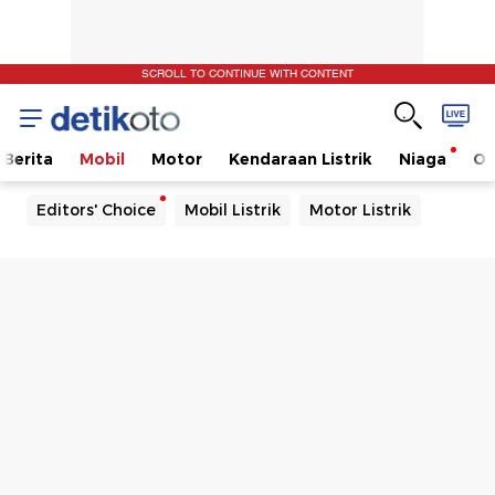
SCROLL TO CONTINUE WITH CONTENT
Berita
Mobil
Motor
Kendaraan Listrik
Niaga
Ot
Editors' Choice
Mobil Listrik
Motor Listrik