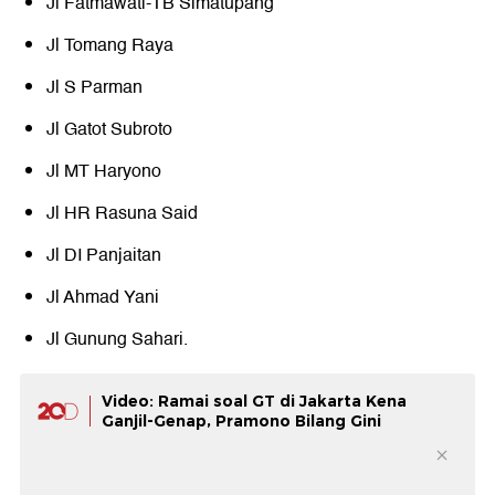
Jl Fatmawati-TB Simatupang
Jl Tomang Raya
Jl S Parman
Jl Gatot Subroto
Jl MT Haryono
Jl HR Rasuna Said
Jl DI Panjaitan
Jl Ahmad Yani
Jl Gunung Sahari.
Video: Ramai soal GT di Jakarta Kena
Ganjil-Genap, Pramono Bilang Gini