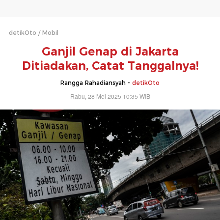
detikOto
Mobil
Ganjil Genap di Jakarta
Ditiadakan, Catat Tanggalnya!
Rangga Rahadiansyah -
detikOto
Rabu, 28 Mei 2025 10:35 WIB