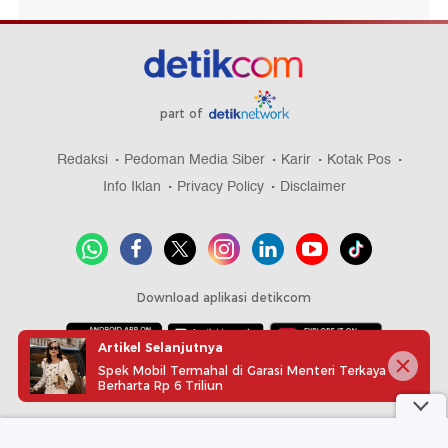
part of
Redaksi
Pedoman Media Siber
Karir
Kotak Pos
Info Iklan
Privacy Policy
Disclaimer
Download aplikasi detikcom
Artikel Selanjutnya
Spek Mobil Termahal di Garasi Menteri Terkaya
Copyright @ 2026 detikcom, All right reserved
Berharta Rp 6 Triliun