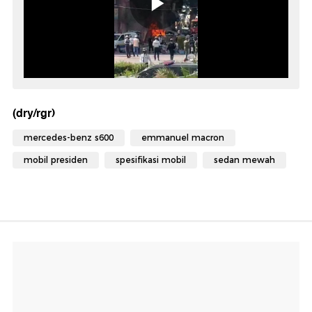
(dry/rgr)
mercedes-benz s600
emmanuel macron
mobil presiden
spesifikasi mobil
sedan mewah