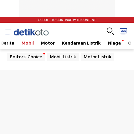
SCROLL TO CONTINUE WITH CONTENT
Berita
Mobil
Motor
Kendaraan Listrik
Niaga
Ot
Editors' Choice
Mobil Listrik
Motor Listrik