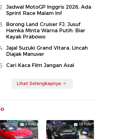
2
Jadwal MotoGP Inggris 2026, Ada
Sprint Race Malam Ini!
3
Borong Land Cruiser FJ, Jusuf
Hamka Minta Warna Putih: Biar
Kayak Prabowo
4
Jajal Suzuki Grand Vitara, Lincah
Diajak Manuver
5
Cari Kaca Film Jangan Asal
Lihat Selengkapnya
to
3 Foto
10 Foto