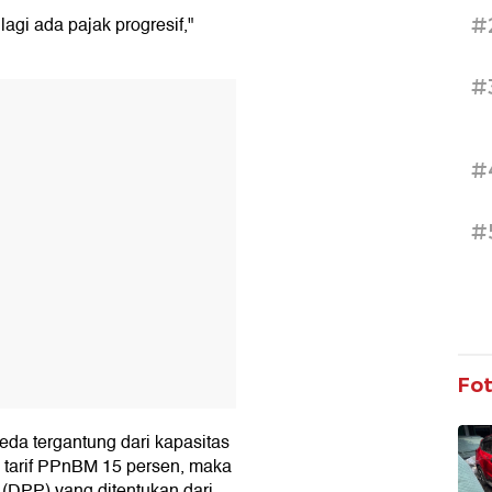
lagi ada pajak progresif,"
#
#
T
#
#
Fo
eda tergantung dari kapasitas
a tarif PPnBM 15 persen, maka
(DPP) yang ditentukan dari