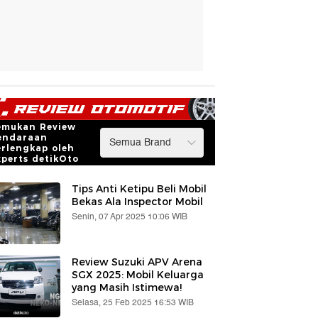
emukan Review
endaraan
erlengkap oleh
xperts detikOto
Tips Anti Ketipu Beli Mobil
Bekas Ala Inspector Mobil
Senin, 07 Apr 2025 10:06 WIB
Review Suzuki APV Arena
SGX 2025: Mobil Keluarga
yang Masih Istimewa!
Selasa, 25 Feb 2025 16:53 WIB