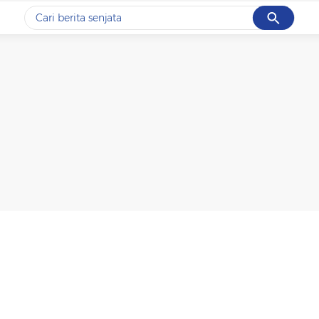
Cancel
Yang sedang ramai dicari
#1
data live draw sgp
#2
iran
#3
senjata
#4
prabowo
#5
gempa hari ini
Promoted
Terakhir yang dicari
Loading...