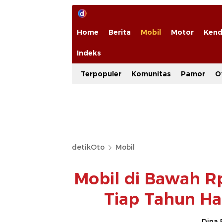
Home
Berita
Mobil
Motor
Kend
Indeks
Terpopuler
Komunitas
Pamor
O
detikOto
Mobil
Mobil di Bawah R
Tiap Tahun Ha
Dina 