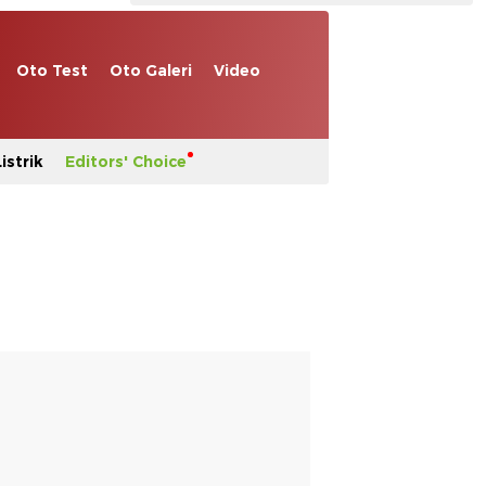
Oto Test
Oto Galeri
Video
istrik
Editors' Choice