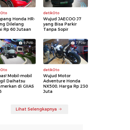
kOto
detikOto
pang Honda HR-
Wujud JAECOO J7
ng Dilelang
yang Bisa Parkir
i Rp 60 Jutaan
Tanpa Sopir
9 Foto
7 Foto
kOto
detikOto
as! Mobil-mobil
Wujud Motor
gil Daihatsu
Adventure Honda
amerkan di GIIAS
NX500, Harga Rp 230
6
Juta
Lihat Selengkapnya