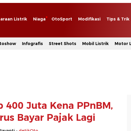
araan Listrik
Niaga
OtoSport
Modifikasi
Tips & Trik
toshow
Infografis
Street Shots
Mobil Listrik
Motor L
p 400 Juta Kena PPnBM,
rus Bayar Pajak Lagi
Rayanti -
detikOto