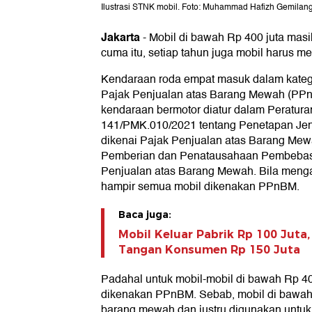
Ilustrasi STNK mobil. Foto: Muhammad Hafizh Gemilan
Jakarta
-
Mobil di bawah Rp 400 juta mas
cuma itu, setiap tahun juga mobil harus m
Kendaraan roda empat masuk dalam kateg
Pajak Penjualan atas Barang Mewah (PP
kendaraan bermotor diatur dalam Peratur
141/PMK.010/2021 tentang Penetapan Jen
dikenai Pajak Penjualan atas Barang Me
Pemberian dan Penatausahaan Pembebas
Penjualan atas Barang Mewah. Bila menga
hampir semua mobil dikenakan PPnBM.
Baca juga:
Mobil Keluar Pabrik Rp 100 Juta
Tangan Konsumen Rp 150 Juta
Padahal untuk mobil-mobil di bawah Rp 400
dikenakan PPnBM. Sebab, mobil di bawah
barang mewah dan justru digunakan untuk 