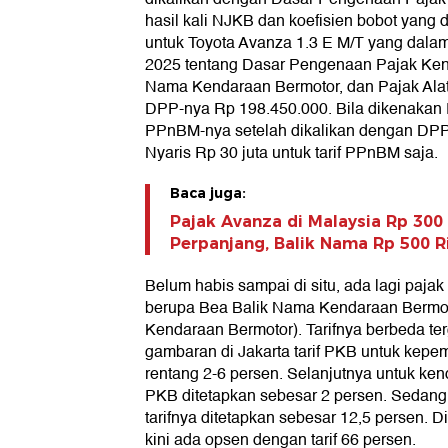
hasil kali NJKB dan koefisien bobot yang 
untuk Toyota Avanza 1.3 E M/T yang dala
2025 tentang Dasar Pengenaan Pajak Ken
Nama Kendaraan Bermotor, dan Pajak Alat B
DPP-nya Rp 198.450.000. Bila dikenakan 
PPnBM-nya setelah dikalikan dengan DPP
Nyaris Rp 30 juta untuk tarif PPnBM saja.
Baca juga:
Pajak Avanza di Malaysia Rp 300
Perpanjang, Balik Nama Rp 500 R
Belum habis sampai di situ, ada lagi paja
berupa Bea Balik Nama Kendaraan Bermo
Kendaraan Bermotor). Tarifnya berbeda te
gambaran di Jakarta tarif PKB untuk kepem
rentang 2-6 persen. Selanjutnya untuk k
PKB ditetapkan sebesar 2 persen. Sedang
tarifnya ditetapkan sebesar 12,5 persen. Di
kini ada opsen dengan tarif 66 persen.