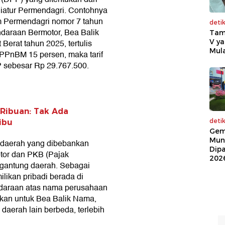
diatur Permendagri. Contohnya
m Permendagri nomor 7 tahun
deti
daraan Bermotor, Bea Balik
Tam
V ya
erat tahun 2025, tertulis
Mula
PPnBM 15 persen, maka tarif
 sebesar Rp 29.767.500.
 Ribuan: Tak Ada
deti
ibu
Gem
Mun
k daerah yang dibebankan
Dip
tor dan PKB (Pajak
202
rgantung daerah. Sebagai
ilikan pribadi berada di
endaraan atas nama perusahaan
kan untuk Bea Balik Nama,
 daerah lain berbeda, terlebih