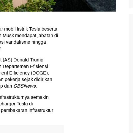
mobil listrik Tesla beserta
on Musk mendapat jabatan di
aksi vandalisme hingga
.
at (AS) Donald Trump
 Departemen Efisiensi
ent Efficiency (DOGE).
 pekerja sejak didirikan
ip dari
CBSNews
.
frastrukturnya semakin
harger Tesla di
i pembakaran infrastruktur