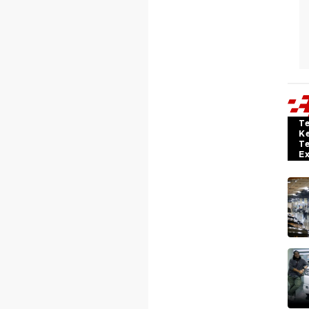
T
K
T
E