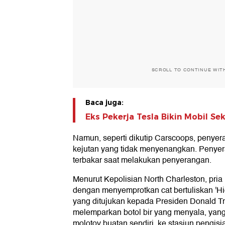
SCROLL TO CONTINUE WIT
Baca juga:
Eks Pekerja Tesla Bikin Mobil Se
Namun, seperti dikutip Carscoops, penyer
kejutan yang tidak menyenangkan. Penye
terbakar saat melakukan penyerangan.
Menurut Kepolisian North Charleston, pri
dengan menyemprotkan cat bertuliskan 'Hi
yang ditujukan kepada Presiden Donald T
melemparkan botol bir yang menyala, ya
molotov buatan sendiri, ke stasiun pengisi