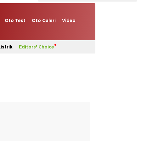
Oto Test
Oto Galeri
Video
istrik
Editors' Choice