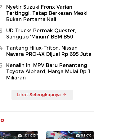
2
Nyetir Suzuki Fronx Varian
Tertinggi, Tetap Berkesan Meski
Bukan Pertama Kali
3
UD Trucks Permak Quester,
Sanggup 'Minum' BBM B50
4
Tantang Hilux-Triton, Nissan
Navara PRO-4X Dijual Rp 695 Juta
5
Kenalin Ini MPV Baru Penantang
Toyota Alphard, Harga Mulai Rp 1
Miliaran
Lihat Selengkapnya
to
10 Foto
9 Foto