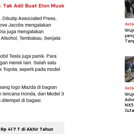
: Tak Adil Buat Elon Musk
 Dikutip Associated Press,
Harve Jacobs mengatakan
deti
Wuj
Dia juga mengatakan
yang
o Alkohol, Tembakau, Senjata
Tan
bil Tesla juga panik. Para
an merek lain. Salah satu
Toyota, seperti pada model
sang logo Mazda di bagian
deti
n lencana Honda, dan Model 3
Wuj
 ditempel di bagasi.
Adv
NX5
Jut
Rp 417 T di Akhir Tahun