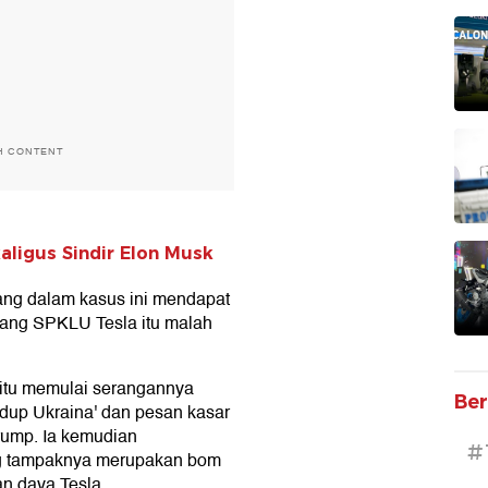
H CONTENT
kaligus Sindir Elon Musk
ang dalam kasus ini mendapat
rang SPKLU Tesla itu malah
a itu memulai serangannya
Ber
dup Ukraina' dan pesan kasar
rump. Ia kemudian
#
ng tampaknya merupakan bom
an daya Tesla.