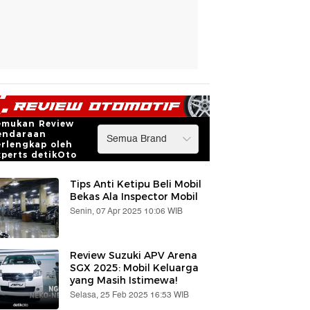
emukan Review
endaraan
erlengkap oleh
xperts detikOto
Tips Anti Ketipu Beli Mobil
Bekas Ala Inspector Mobil
Senin, 07 Apr 2025 10:06 WIB
Review Suzuki APV Arena
SGX 2025: Mobil Keluarga
yang Masih Istimewa!
Selasa, 25 Feb 2025 16:53 WIB