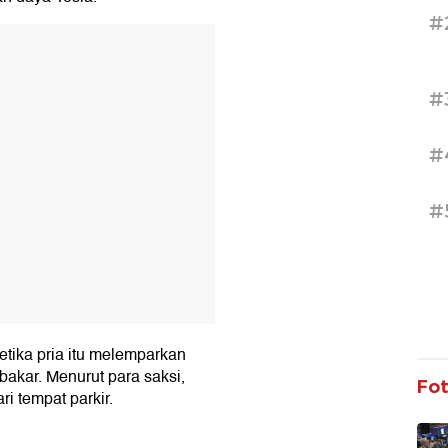
#
T
#
#
#
tika pria itu melemparkan
rbakar. Menurut para saksi,
Fo
ri tempat parkir.