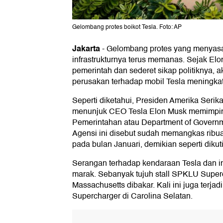
Gelombang protes boikot Tesla. Foto: AP
Jakarta
-
Gelombang protes yang menyasar 
infrastrukturnya terus memanas. Sejak El
pemerintah dan sederet sikap politiknya, 
perusakan terhadap mobil Tesla meningkat
Seperti diketahui, Presiden Amerika Serik
menunjuk CEO Tesla Elon Musk memimpin
Pemerintahan atau Department of Governm
Agensi ini disebut sudah memangkas ribuan
pada bulan Januari, demikian seperti dikut
Serangan terhadap kendaraan Tesla dan in
marak. Sebanyak tujuh stall SPKLU Superc
Massachusetts dibakar. Kali ini juga terjad
Supercharger di Carolina Selatan.