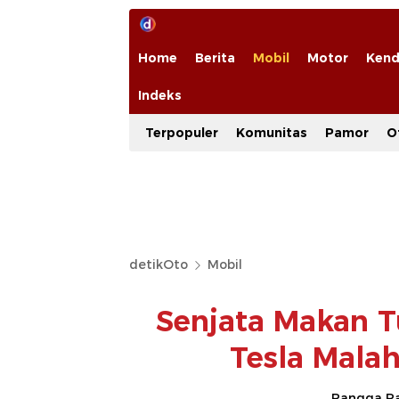
Home
Berita
Mobil
Motor
Kend
Indeks
Terpopuler
Komunitas
Pamor
O
detikOto
Mobil
Senjata Makan T
Tesla Malah
Rangga Ra