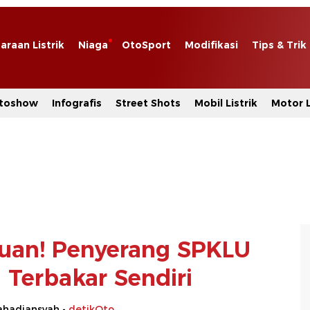
araan Listrik
Niaga
OtoSport
Modifikasi
Tips & Trik
toshow
Infografis
Street Shots
Mobil Listrik
Motor L
uan! Penyerang SPKLU
 Terbakar Sendiri
hadiansyah -
detikOto