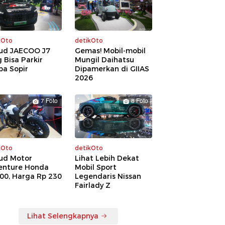
kOto
detikOto
ud JAECOO J7
Gemas! Mobil-mobil
 Bisa Parkir
Mungil Daihatsu
pa Sopir
Dipamerkan di GIIAS
2026
7 Foto
8 Foto
kOto
detikOto
ud Motor
Lihat Lebih Dekat
enture Honda
Mobil Sport
00, Harga Rp 230
Legendaris Nissan
a
Fairlady Z
Lihat Selengkapnya